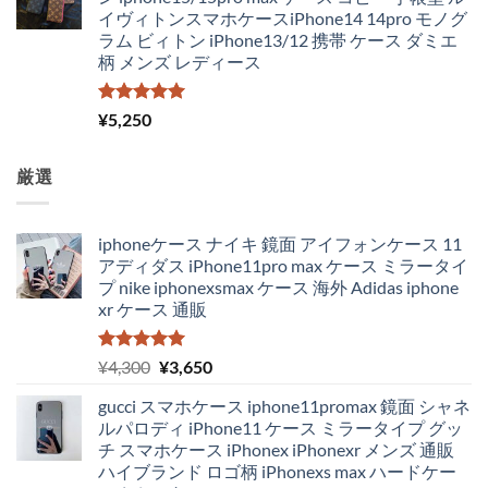
イヴィトンスマホケースiPhone14 14pro モノグ
ラム ビィトン iPhone13/12 携帯 ケース ダミエ
柄 メンズ レディース
5段階中
¥
5,250
5.00
の評価
厳選
iphoneケース ナイキ 鏡面 アイフォンケース 11
アディダス iPhone11pro max ケース ミラータイ
プ nike iphonexsmax ケース 海外 Adidas iphone
xr ケース 通販
5段階中
元
現
¥
4,300
¥
3,650
5.00
の評価
の
在
gucci スマホケース iphone11promax 鏡面 シャネ
価
の
ルパロディ iPhone11 ケース ミラータイプ グッ
格
価
チ スマホケース iPhonex iPhonexr メンズ 通販
は
格
ハイブランド ロゴ柄 iPhonexs max ハードケー
¥4,300
は