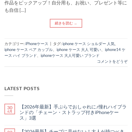
作品をピックアップ！自分用も、お祝い、プレゼント等に
も自信 […]
続きを読む
→
カテゴリー:
iPhoneケース
|
タグ:
iphone ケース ショルダー 人気
、
iphone ケース ペア カップル
、
iphone ケース 大人 可愛い
、
iphone14 ケ
ース ハイ ブランド
、
iphoneケース 大人可愛い ブランド
コメントをどうぞ
LATEST POSTS
【2026年最新】手ぶらでおしゃれに♪憧れハイブラ
30
6月
ンドの「チェーン・ストラップ付きiPhoneケー
ス」3選
【2026
コ
年
メ
【2026最新】チープに見せない！大人が持つべき
最
ン