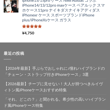
iphone15/15pro ケース Nike Adidas コラボ
価
の
iPhone14/13/12pro maxケース ペアルック スマ
格
価
ホケース11pro ナイキダスナイキアディダス
は
格
iPhonexr ケース スポーツブランドiPhone
¥4,250
は
plus/iPhoneXsケース ガラス
で
¥2,980
し
で
た。
す。
5段階中
¥
4,750
5.00
の評価
最近の投稿
【2026年最新】手ぶらでおしゃれに♪憧れハイブランドの
「チェーン・ストラップ付きiPhoneケース」3選
【2026最新】チープに見せない！大人が持つべきルイヴ
ィトン風iPhoneケースおすすめ特集
「それ、どこの？」と聞かれる。希少性の高いハイブラン
ド風iPhoneケース特集