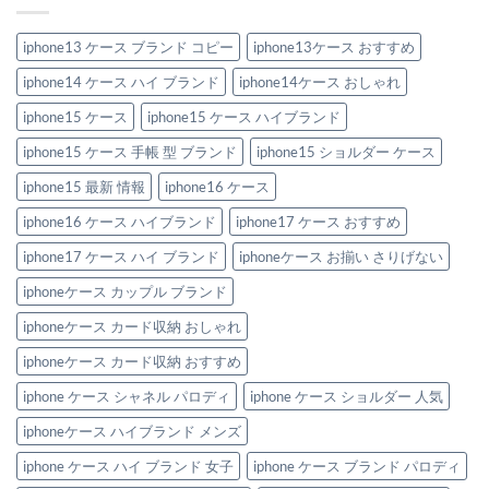
ス」
め
特
安
ン
3
特
集
い
ド
選
集
へ
の
風
iphone13 ケース ブランド コピー
iphone13ケース おすすめ
へ
へ
の
に“盛
iPhone
の
の
れ
ケ
る”大
iphone14 ケース ハイ ブランド
iphone14ケース おしゃれ
ー
人
ス
の
お
iphone15 ケース
iphone15 ケース ハイブランド
節
す
約
す
テ
iphone15 ケース 手帳 型 ブランド
iphone15 ショルダー ケース
め
ク
6
へ
選。
iphone15 最新 情報
iphone16 ケース
の
ペ
ア
iphone16 ケース ハイブランド
iphone17 ケース おすすめ
で
持
ち
iphone17 ケース ハイ ブランド
iphoneケース お揃い さりげない
た
い
iphoneケース カップル ブランド
洗
練
デ
iphoneケース カード収納 おしゃれ
ザ
イ
iphoneケース カード収納 おすすめ
ン！
へ
の
iphone ケース シャネル パロディ
iphone ケース ショルダー 人気
iphoneケース ハイブランド メンズ
iphone ケース ハイ ブランド 女子
iphone ケース ブランド パロディ