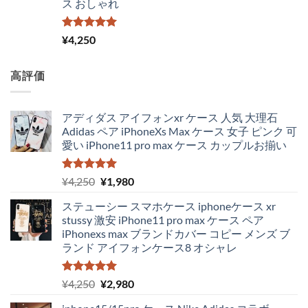
ス おしゃれ
で
¥3,650
し
で
た。
す。
5段階中
¥
4,250
5.00
の評価
高評価
アディダス アイフォンxr ケース 人気 大理石
Adidas ペア iPhoneXs Max ケース 女子 ピンク 可
愛い iPhone11 pro max ケース カップルお揃い
5段階中
元
現
¥
4,250
¥
1,980
5.00
の評価
の
在
ステューシー スマホケース iphoneケース xr
価
の
stussy 激安 iPhone11 pro max ケース ペア
格
価
iPhonexs max ブランドカバー コピー メンズ ブ
は
格
ランド アイフォンケース8 オシャレ
¥4,250
は
で
¥1,980
し
で
5段階中
元
現
¥
4,250
¥
2,980
5.00
の評価
た。
す。
の
在