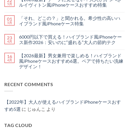
22
新】
ト
5月
ルイヴィトン風iPhoneケースおすすめ特集
手
は
ぶ
【2026
ま
コ
ら
最
だ
メ
「それ、どこの？」と聞かれる。希少性の高いハ
01
で
新】
あ
ン
お
チ
り
ト
5月
イブランド風iPhoneケース特集
し
ー
ま
は
ゃ
プ
「そ
せ
ま
コ
れ
に
れ、
ん
だ
メ
6000円以下で買える！ハイブランド風iPhoneケー
23
に
見
ど
あ
ン
♪
せ
こ
り
ト
4月
ス新作2026：安いのに“盛れる”大人の節約テク
憧
な
の？」
ま
は
れ
い！
と
6000
せ
ま
コ
ハ
大
聞
円
ん
だ
メ
【2026最新】男女兼用で楽しめる！ハイブランド
16
イ
人
か
以
あ
ン
ブ
が
れ
下
り
ト
4月
風iPhoneケースおすすめ6選。ペアで持ちたい洗練
ラ
持
る。
で
ま
は
デザイン！
ン
つ
希
買
せ
ま
ド
べ
少
え
ん
だ
【2026
コ
の
き
性
る！
あ
最
メ
「チ
ル
の
ハ
り
新】
ン
ェ
イ
高
イ
ま
RECENT COMMENTS
男
ト
ー
ヴ
い
ブ
せ
女
は
ン・
ィ
ハ
ラ
ん
兼
ま
ス
ト
イ
ン
用
だ
ト
ン
ブ
ド
で
あ
ラ
風
ラ
風
【2022年】大人が使えるハイブランドiPhoneケースおす
楽
り
ッ
iPhone
ン
iPhone
し
ま
プ
ケ
ド
ケ
すめ5選
に
じゅんこ
より
め
せ
付
ー
風
ー
る！
ん
き
ス
iPhone
ス
ハ
iPhone
お
ケ
新
イ
ケ
す
ー
作
TAG CLOUD
ブ
ー
す
ス
2026：
ラ