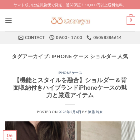
Skip
ヤマト或いは佐川急便で発送、通関保証！10,000円以上送料無料。
to
content
0
CONTACT
09:00 - 17:00
05058386614
タグアーカイブ:
IPHONE ケース ショルダー 人気
IPHONEケース
【機能とスタイルを融合】ショルダー＆背
面収納付きハイブランドiPhoneケースの魅
力と厳選アイテム
POSTED ON
2026年2月6日
BY
伊藤 玲奈
06
2月