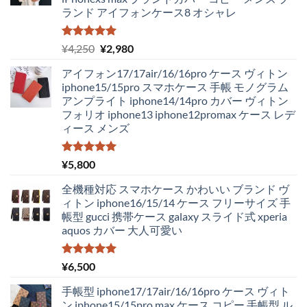
ランド アイフォンケース8 オシャレ
5段階中
元
現
¥
4,250
¥
2,980
5.00
の評価
の
在
アイフォン17/17air/16/16pro ケース ヴィトン
価
の
iphone15/15pro スマホケース 手帳 モノグラム
格
価
アンプライト iphone14/14pro カバー ヴィトン
は
格
フォリオ iphone13 iphone12promax ケース レデ
¥4,250
は
ィース メンズ
で
¥2,980
し
で
た。
す。
5段階中
¥
5,800
5.00
の評価
全機種対応 スマホケース かわいい ブランド ヴ
ィトン iphone16/15/14 ケース フリーサイズ 手
帳型 gucci 携帯ケース galaxy スライド式 xperia
aquos カバー 大人可愛い
5段階中
¥
6,500
5.00
の評価
手帳型 iphone17/17air/16/16pro ケース ヴィト
ン iphone15/15pro max ケース コピー 手帳型 ル