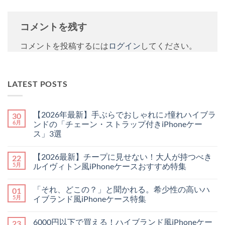
コメントを残す
コメントを投稿するには
ログイン
してください。
LATEST POSTS
【2026年最新】手ぶらでおしゃれに♪憧れハイブラ
30
6月
ンドの「チェーン・ストラップ付きiPhoneケー
ス」3選
【2026
コ
年
メ
【2026最新】チープに見せない！大人が持つべき
22
最
ン
新】
ト
5月
ルイヴィトン風iPhoneケースおすすめ特集
手
は
ぶ
【2026
ま
コ
ら
最
だ
メ
「それ、どこの？」と聞かれる。希少性の高いハ
01
で
新】
あ
ン
お
チ
り
ト
5月
イブランド風iPhoneケース特集
し
ー
ま
は
ゃ
プ
「そ
せ
ま
コ
れ
に
れ、
ん
だ
メ
6000円以下で買える！ハイブランド風iPhoneケー
23
に
見
ど
あ
ン