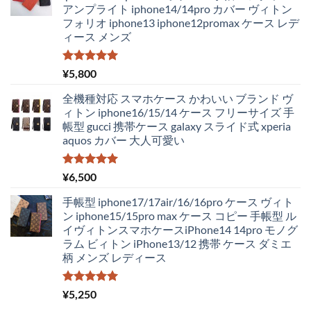
アンプライト iphone14/14pro カバー ヴィトン
は
格
フォリオ iphone13 iphone12promax ケース レデ
¥4,250
は
ィース メンズ
で
¥2,980
し
で
た。
す。
5段階中
¥
5,800
5.00
の評価
全機種対応 スマホケース かわいい ブランド ヴ
ィトン iphone16/15/14 ケース フリーサイズ 手
帳型 gucci 携帯ケース galaxy スライド式 xperia
aquos カバー 大人可愛い
5段階中
¥
6,500
5.00
の評価
手帳型 iphone17/17air/16/16pro ケース ヴィト
ン iphone15/15pro max ケース コピー 手帳型 ル
イヴィトンスマホケースiPhone14 14pro モノグ
ラム ビィトン iPhone13/12 携帯 ケース ダミエ
柄 メンズ レディース
5段階中
¥
5,250
5.00
の評価