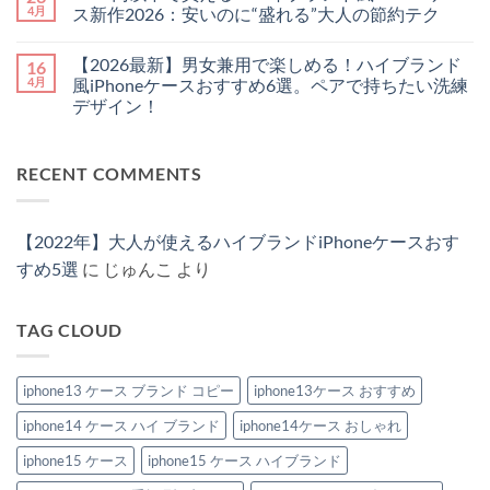
♪
せ
こ
り
ト
4月
ス新作2026：安いのに“盛れる”大人の節約テク
憧
な
の？」
ま
は
れ
い！
と
6000
せ
ま
コ
ハ
大
聞
円
ん
だ
メ
【2026最新】男女兼用で楽しめる！ハイブランド
16
イ
人
か
以
あ
ン
ブ
が
れ
下
り
ト
4月
風iPhoneケースおすすめ6選。ペアで持ちたい洗練
ラ
持
る。
で
ま
は
デザイン！
ン
つ
希
買
せ
ま
ド
べ
少
え
ん
だ
【2026
コ
の
き
性
る！
あ
最
メ
「チ
ル
の
ハ
り
新】
ン
ェ
イ
高
イ
ま
RECENT COMMENTS
男
ト
ー
ヴ
い
ブ
せ
女
は
ン・
ィ
ハ
ラ
ん
兼
ま
ス
ト
イ
ン
用
だ
ト
ン
ブ
ド
で
あ
ラ
風
ラ
風
【2022年】大人が使えるハイブランドiPhoneケースおす
楽
り
ッ
iPhone
ン
iPhone
し
ま
プ
ケ
ド
ケ
すめ5選
に
じゅんこ
より
め
せ
付
ー
風
ー
る！
ん
き
ス
iPhone
ス
ハ
iPhone
お
ケ
新
イ
ケ
す
ー
作
TAG CLOUD
ブ
ー
す
ス
2026：
ラ
ス」
め
特
安
ン
3
特
集
い
ド
選
集
へ
の
風
iphone13 ケース ブランド コピー
iphone13ケース おすすめ
へ
へ
の
に“盛
iPhone
の
の
れ
ケ
る”大
iphone14 ケース ハイ ブランド
iphone14ケース おしゃれ
ー
人
ス
の
お
iphone15 ケース
iphone15 ケース ハイブランド
節
す
約
す