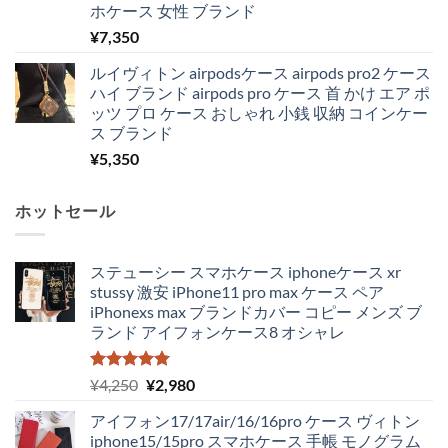
ホケース 女性 ブランド
¥
7,350
ルイヴィトン airpodsケース airpods pro2 ケース
ハイ ブランド airpods pro ケース 首 かけ エア ポ
ッツ プロ ケース おしゃれ 小銭 収納 コインケー
ス ブランド
¥
5,350
ホットセール
ステューシー スマホケース iphoneケース xr
stussy 激安 iPhone11 pro max ケース ペア
iPhonexs max ブランドカバー コピー メンズ ブ
ランド アイフォンケース8 オシャレ
5段階中
元
現
¥
4,250
¥
2,980
5.00
の評価
の
在
アイフォン17/17air/16/16pro ケース ヴィトン
価
の
iphone15/15pro スマホケース 手帳 モノグラム
格
価