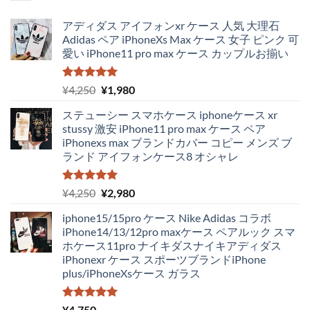
アディダス アイフォンxr ケース 人気 大理石
Adidas ペア iPhoneXs Max ケース 女子 ピンク 可
愛い iPhone11 pro max ケース カップルお揃い
5段階中
元
現
¥
4,250
¥
1,980
5.00
の評価
の
在
ステューシー スマホケース iphoneケース xr
価
の
stussy 激安 iPhone11 pro max ケース ペア
格
価
iPhonexs max ブランドカバー コピー メンズ ブ
は
格
ランド アイフォンケース8 オシャレ
¥4,250
は
で
¥1,980
し
で
5段階中
元
現
¥
4,250
¥
2,980
5.00
の評価
た。
す。
の
在
iphone15/15pro ケース Nike Adidas コラボ
価
の
iPhone14/13/12pro maxケース ペアルック スマ
格
価
ホケース11pro ナイキダスナイキアディダス
は
格
iPhonexr ケース スポーツブランドiPhone
¥4,250
は
plus/iPhoneXsケース ガラス
で
¥2,980
し
で
た。
す。
5段階中
¥
4,750