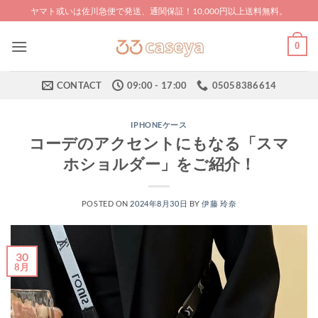
Skip
ヤマト或いは佐川急便で発送、通関保証！10,000円以上送料無料。
to
content
0
CONTACT
09:00 - 17:00
05058386614
IPHONEケース
コーデのアクセントにもなる「スマ
ホショルダー」をご紹介！
POSTED ON
2024年8月30日
BY
伊藤 玲奈
30
8月