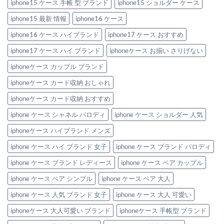
テ
iphone15 ケース 手帳 型 ブランド
iphone15 ショルダー ケース
め
ク
6
へ
選。
iphone15 最新 情報
iphone16 ケース
の
ペ
ア
iphone16 ケース ハイブランド
iphone17 ケース おすすめ
で
持
ち
iphone17 ケース ハイ ブランド
iphoneケース お揃い さりげない
た
い
iphoneケース カップル ブランド
洗
練
デ
iphoneケース カード収納 おしゃれ
ザ
イ
iphoneケース カード収納 おすすめ
ン！
へ
の
iphone ケース シャネル パロディ
iphone ケース ショルダー 人気
iphoneケース ハイブランド メンズ
iphone ケース ハイ ブランド 女子
iphone ケース ブランド パロディ
iphone ケース ブランド レディース
iphone ケース ペア カップル
iphone ケース ペア シンプル
iphone ケース ペア 大人
iphone ケース 人気 ブランド 女子
iphone ケース 大人 可愛い
iphoneケース 大人可愛い ブランド
iphoneケース 手帳型 ブランド