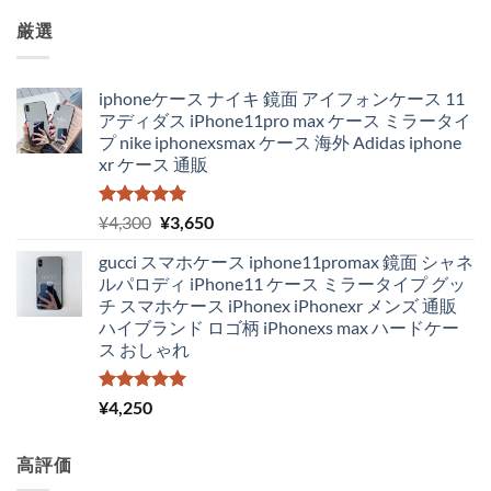
厳選
iphoneケース ナイキ 鏡面 アイフォンケース 11
アディダス iPhone11pro max ケース ミラータイ
プ nike iphonexsmax ケース 海外 Adidas iphone
xr ケース 通販
5段階中
元
現
¥
4,300
¥
3,650
5.00
の評価
の
在
gucci スマホケース iphone11promax 鏡面 シャネ
価
の
ルパロディ iPhone11 ケース ミラータイプ グッ
格
価
チ スマホケース iPhonex iPhonexr メンズ 通販
は
格
ハイブランド ロゴ柄 iPhonexs max ハードケー
¥4,300
は
ス おしゃれ
で
¥3,650
し
で
た。
す。
5段階中
¥
4,250
5.00
の評価
高評価