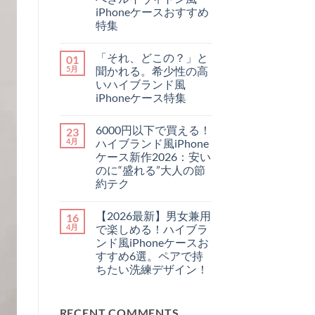
ら
だ
iPhoneケースおすすめ
で
あ
特集
お
り
し
ま
【2026
コ
ゃ
せ
最
メ
れ
ん
「それ、どこの？」と
01
新】
ン
に
チ
ト
5月
聞かれる。希少性の高
♪
ー
は
憧
いハイブランド風
プ
ま
れ
に
だ
iPhoneケース特集
ハ
見
あ
イ
「そ
せ
コ
り
ブ
れ、
な
メ
ま
ラ
6000円以下で買える！
23
ど
い！
ン
せ
ン
こ
大
ト
ん
4月
ハイブランド風iPhone
ド
の？」
人
は
の
ケース新作2026：安い
と
が
ま
「チ
聞
持
だ
のに“盛れる”大人の節
ェ
か
つ
あ
約テク
ー
れ
べ
り
ン・
る。
き
ま
6000
コ
ス
希
ル
せ
円
メ
ト
少
イ
ん
【2026最新】男女兼用
16
以
ン
ラ
性
ヴ
下
ト
4月
で楽しめる！ハイブラ
ッ
の
ィ
で
は
プ
高
ト
ンド風iPhoneケースお
買
ま
付
い
ン
え
だ
すすめ6選。ペアで持
き
ハ
風
る！
あ
iPhone
イ
ちたい洗練デザイン！
iPhone
ハ
り
ケ
ブ
ケ
イ
ま
ー
【2026
コ
ラ
ー
ブ
せ
ス」
最
メ
ン
ス
ラ
ん
3
新】
ン
ド
お
ン
選
RECENT COMMENTS
男
ト
風
す