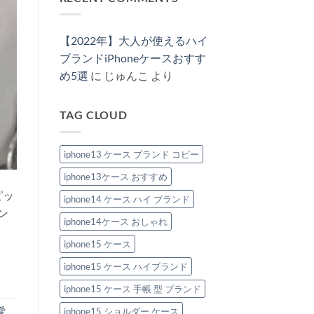
ド
へ
女
は
iPhone
す
風
の
兼
ま
ケ
め
iPhone
用
だ
ー
特
ケ
で
あ
ス
集
ー
【2022年】大人が使えるハイ
楽
り
特
へ
ス
し
ま
集
の
新
ブランドiPhoneケースおすす
め
せ
へ
作
る！
ん
の
め5選
に
じゅんこ
より
2026：
ハ
安
イ
い
ブ
の
ラ
に“盛
TAG CLOUD
ン
れ
ド
る”大
風
人
iPhone
の
ケ
iphone13 ケース ブランド コピー
節
ー
約
ス
テ
iphone13ケース おすすめ
お
ク
す
へ
ピッ
す
iphone14 ケース ハイ ブランド
の
め
ン
6
iphone14ケース おしゃれ
選。
ペ
ア
iphone15 ケース
で
持
iphone15 ケース ハイブランド
ち
た
い
iphone15 ケース 手帳 型 ブランド
洗
練
愛
iphone15 ショルダー ケース