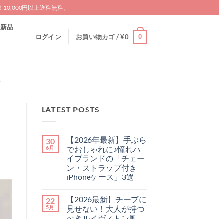
0,000円以上送料無料。
新品
0
ログイン
お買い物カゴ /
¥
0
ス
LATEST POSTS
【2026年最新】手ぶら
30
6月
でおしゃれに♪憧れハ
イブランドの「チェー
ン・ストラップ付き
iPhoneケース」3選
【2026
コ
年
メ
【2026最新】チープに
22
最
ン
新】
ト
5月
見せない！大人が持つ
手
は
べきルイヴィトン風
ぶ
ま