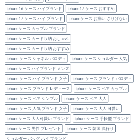
ペ
ア
iphone16 ケース ハイブランド
iphone17 ケース おすすめ
で
持
ち
iphone17 ケース ハイ ブランド
iphoneケース お揃い さりげない
た
い
iphoneケース カップル ブランド
洗
練
デ
iphoneケース カード収納 おしゃれ
ザ
イ
iphoneケース カード収納 おすすめ
ン！
へ
の
iphone ケース シャネル パロディ
iphone ケース ショルダー 人気
iphoneケース ハイブランド メンズ
iphone ケース ハイ ブランド 女子
iphone ケース ブランド パロディ
iphone ケース ブランド レディース
iphone ケース ペア カップル
iphone ケース ペア シンプル
iphone ケース ペア 大人
iphone ケース 人気 ブランド 女子
iphone ケース 大人 可愛い
iphoneケース 大人可愛い ブランド
iphoneケース 手帳型 ブランド
iphoneケース 男性 プレゼント
iphone ケース 韓国 流行り
ショルダー バッグ ハイ ブランド