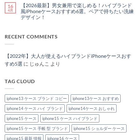
ハ
大
聞
円
ん
だ
メ
【2026最新】男女兼用で楽しめる！ハイブランド
16
イ
人
か
以
あ
ン
ブ
が
れ
下
り
ト
4月
風iPhoneケースおすすめ6選。ペアで持ちたい洗練
ラ
持
る。
で
ま
は
デザイン！
ン
つ
希
買
せ
ま
ド
べ
少
え
ん
だ
【2026
コ
の
き
性
る！
あ
最
メ
「チ
ル
の
ハ
り
新】
ン
ェ
イ
高
イ
ま
RECENT COMMENTS
男
ト
ー
ヴ
い
ブ
せ
女
は
ン・
ィ
ハ
ラ
ん
兼
ま
ス
ト
イ
ン
用
だ
ト
ン
ブ
ド
で
あ
ラ
風
ラ
風
【2022年】大人が使えるハイブランドiPhoneケースおす
楽
り
ッ
iPhone
ン
iPhone
し
ま
プ
ケ
ド
ケ
すめ5選
に
じゅんこ
より
め
せ
付
ー
風
ー
る！
ん
き
ス
iPhone
ス
ハ
iPhone
お
ケ
新
イ
ケ
す
ー
作
TAG CLOUD
ブ
ー
す
ス
2026：
ラ
ス」
め
特
安
ン
3
特
集
い
ド
選
集
へ
の
風
iphone13 ケース ブランド コピー
iphone13ケース おすすめ
へ
へ
の
に“盛
iPhone
の
の
れ
ケ
る”大
iphone14 ケース ハイ ブランド
iphone14ケース おしゃれ
ー
人
ス
の
お
iphone15 ケース
iphone15 ケース ハイブランド
節
す
約
す
テ
iphone15 ケース 手帳 型 ブランド
iphone15 ショルダー ケース
め
ク
6
へ
選。
iphone15 最新 情報
iphone16 ケース
の