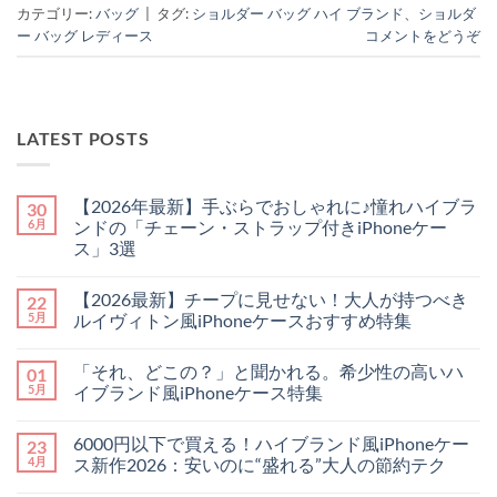
カテゴリー:
バッグ
|
タグ:
ショルダー バッグ ハイ ブランド
、
ショルダ
ー バッグ レディース
コメントをどうぞ
LATEST POSTS
【2026年最新】手ぶらでおしゃれに♪憧れハイブラ
30
6月
ンドの「チェーン・ストラップ付きiPhoneケー
ス」3選
【2026
コ
年
メ
【2026最新】チープに見せない！大人が持つべき
22
最
ン
新】
ト
5月
ルイヴィトン風iPhoneケースおすすめ特集
手
は
ぶ
【2026
ま
コ
ら
最
だ
メ
「それ、どこの？」と聞かれる。希少性の高いハ
01
で
新】
あ
ン
お
チ
り
ト
5月
イブランド風iPhoneケース特集
し
ー
ま
は
ゃ
プ
「そ
せ
ま
コ
れ
に
れ、
ん
だ
メ
6000円以下で買える！ハイブランド風iPhoneケー
23
に
見
ど
あ
ン
♪
せ
こ
り
ト
4月
ス新作2026：安いのに“盛れる”大人の節約テク
憧
な
の？」
ま
は
れ
い！
と
6000
せ
ま
コ