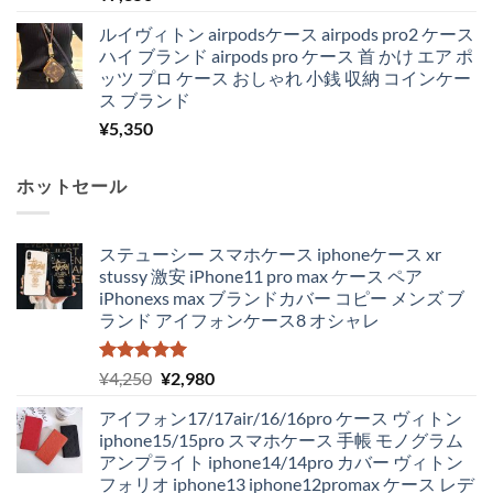
ルイヴィトン airpodsケース airpods pro2 ケース
ハイ ブランド airpods pro ケース 首 かけ エア ポ
ッツ プロ ケース おしゃれ 小銭 収納 コインケー
ス ブランド
¥
5,350
ホットセール
ステューシー スマホケース iphoneケース xr
stussy 激安 iPhone11 pro max ケース ペア
iPhonexs max ブランドカバー コピー メンズ ブ
ランド アイフォンケース8 オシャレ
5段階中
元
現
¥
4,250
¥
2,980
5.00
の評価
の
在
アイフォン17/17air/16/16pro ケース ヴィトン
価
の
iphone15/15pro スマホケース 手帳 モノグラム
格
価
アンプライト iphone14/14pro カバー ヴィトン
は
格
フォリオ iphone13 iphone12promax ケース レデ
¥4,250
は