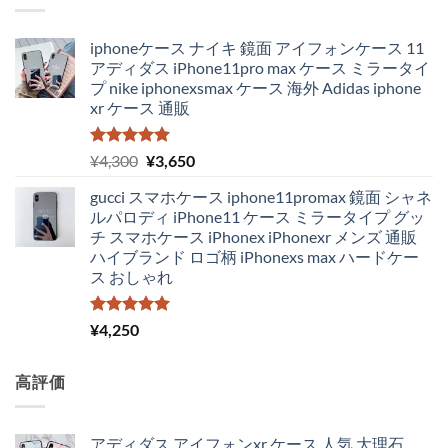
iphoneケース ナイキ 鏡面 アイフォンケース 11
アディダス iPhone11pro max ケース ミラータイ
プ nike iphonexsmax ケース 海外 Adidas iphone
xr ケース 通販
5段階中
元
現
¥
4,300
¥
3,650
5.00
の評価
の
在
gucci スマホケース iphone11promax 鏡面 シャネ
価
の
ルパロディ iPhone11 ケース ミラータイプ グッ
格
価
チ スマホケース iPhonex iPhonexr メンズ 通販
は
格
ハイブランド ロゴ柄 iPhonexs max ハードケー
¥4,300
は
ス おしゃれ
で
¥3,650
し
で
た。
す。
5段階中
¥
4,250
5.00
の評価
高評価
アディダス アイフォンxr ケース 人気 大理石