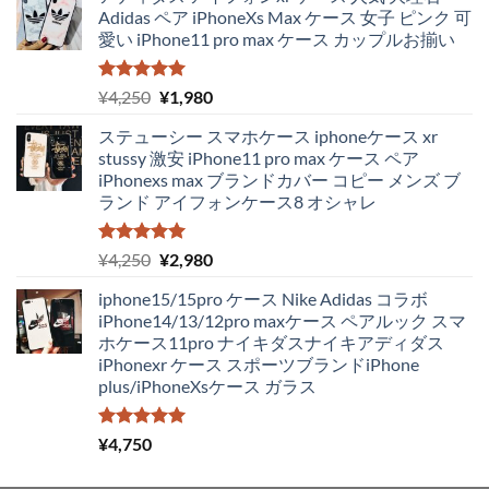
Adidas ペア iPhoneXs Max ケース 女子 ピンク 可
愛い iPhone11 pro max ケース カップルお揃い
5段階中
元
現
¥
4,250
¥
1,980
5.00
の評価
の
在
ステューシー スマホケース iphoneケース xr
価
の
stussy 激安 iPhone11 pro max ケース ペア
格
価
iPhonexs max ブランドカバー コピー メンズ ブ
は
格
ランド アイフォンケース8 オシャレ
¥4,250
は
で
¥1,980
し
で
5段階中
元
現
¥
4,250
¥
2,980
5.00
の評価
た。
す。
の
在
iphone15/15pro ケース Nike Adidas コラボ
価
の
iPhone14/13/12pro maxケース ペアルック スマ
格
価
ホケース11pro ナイキダスナイキアディダス
は
格
iPhonexr ケース スポーツブランドiPhone
¥4,250
は
plus/iPhoneXsケース ガラス
で
¥2,980
し
で
た。
す。
5段階中
¥
4,750
5.00
の評価