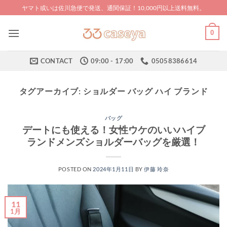
Skip
ヤマト或いは佐川急便で発送、通関保証！10,000円以上送料無料。
to
content
0
CONTACT
09:00 - 17:00
05058386614
タグアーカイブ:
ショルダー バッグ ハイ ブランド
バッグ
デートにも使える！女性ウケのいいハイブ
ランドメンズショルダーバッグを厳選！
POSTED ON
2024年1月11日
BY
伊藤 玲奈
11
1月