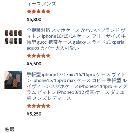
ィース メンズ
で
¥2,980
し
で
た。
す。
5段階中
¥
5,800
5.00
の評価
全機種対応 スマホケース かわいい ブランド ヴ
ィトン iphone16/15/14 ケース フリーサイズ 手
帳型 gucci 携帯ケース galaxy スライド式 xperia
aquos カバー 大人可愛い
5段階中
¥
6,500
5.00
の評価
手帳型 iphone17/17air/16/16pro ケース ヴィト
ン iphone15/15pro max ケース コピー 手帳型 ル
イヴィトンスマホケースiPhone14 14pro モノグ
ラム ビィトン iPhone13/12 携帯 ケース ダミエ
柄 メンズ レディース
5段階中
¥
5,250
5.00
の評価
厳選