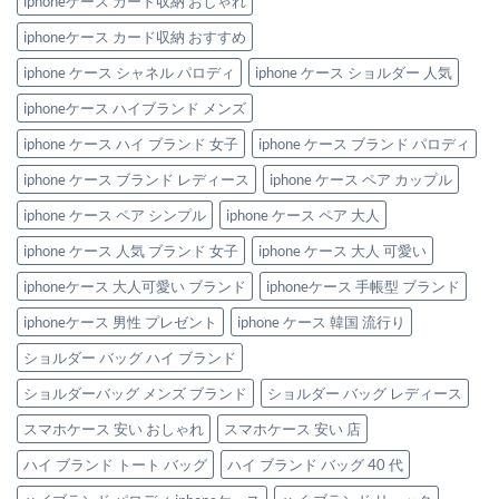
iphoneケース カード収納 おしゃれ
ザ
イ
iphoneケース カード収納 おすすめ
ン！
へ
の
iphone ケース シャネル パロディ
iphone ケース ショルダー 人気
iphoneケース ハイブランド メンズ
iphone ケース ハイ ブランド 女子
iphone ケース ブランド パロディ
iphone ケース ブランド レディース
iphone ケース ペア カップル
iphone ケース ペア シンプル
iphone ケース ペア 大人
iphone ケース 人気 ブランド 女子
iphone ケース 大人 可愛い
iphoneケース 大人可愛い ブランド
iphoneケース 手帳型 ブランド
iphoneケース 男性 プレゼント
iphone ケース 韓国 流行り
ショルダー バッグ ハイ ブランド
ショルダーバッグ メンズ ブランド
ショルダー バッグ レディース
スマホケース 安い おしゃれ
スマホケース 安い 店
ハイ ブランド トート バッグ
ハイ ブランド バッグ 40 代