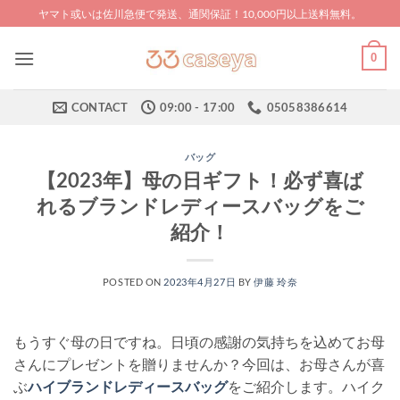
Skip
ヤマト或いは佐川急便で発送、通関保証！10,000円以上送料無料。
to
content
0
CONTACT
09:00 - 17:00
05058386614
バッグ
【2023年】母の日ギフト！必ず喜ば
れるブランドレディースバッグをご
紹介！
POSTED ON
2023年4月27日
BY
伊藤 玲奈
もうすぐ母の日ですね。日頃の感謝の気持ちを込めてお母
さんにプレゼントを贈りませんか？今回は、お母さんが喜
ぶ
ハイブランドレディースバッグ
をご紹介します。ハイク