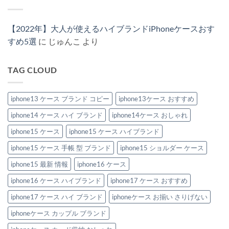
女
は
ン・
ィ
ハ
ラ
ん
兼
ま
ス
ト
イ
ン
用
だ
ト
ン
ブ
ド
で
あ
ラ
風
ラ
風
【2022年】大人が使えるハイブランドiPhoneケースおす
楽
り
ッ
iPhone
ン
iPhone
し
ま
プ
ケ
ド
ケ
すめ5選
に
じゅんこ
より
め
せ
付
ー
風
ー
る！
ん
き
ス
iPhone
ス
ハ
iPhone
お
ケ
新
イ
ケ
す
ー
作
TAG CLOUD
ブ
ー
す
ス
2026：
ラ
ス」
め
特
安
ン
3
特
集
い
ド
選
集
へ
の
風
iphone13 ケース ブランド コピー
iphone13ケース おすすめ
へ
へ
の
に“盛
iPhone
の
の
れ
ケ
る”大
iphone14 ケース ハイ ブランド
iphone14ケース おしゃれ
ー
人
ス
の
お
iphone15 ケース
iphone15 ケース ハイブランド
節
す
約
す
テ
iphone15 ケース 手帳 型 ブランド
iphone15 ショルダー ケース
め
ク
6
へ
選。
iphone15 最新 情報
iphone16 ケース
の
ペ
ア
iphone16 ケース ハイブランド
iphone17 ケース おすすめ
で
持
ち
iphone17 ケース ハイ ブランド
iphoneケース お揃い さりげない
た
い
iphoneケース カップル ブランド
洗
練
デ