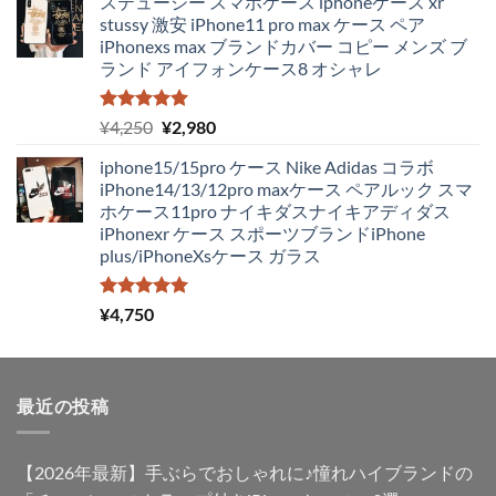
ステューシー スマホケース iphoneケース xr
価
の
stussy 激安 iPhone11 pro max ケース ペア
格
価
iPhonexs max ブランドカバー コピー メンズ ブ
は
格
ランド アイフォンケース8 オシャレ
¥4,250
は
で
¥1,980
し
で
5段階中
元
現
¥
4,250
¥
2,980
5.00
の評価
た。
す。
の
在
iphone15/15pro ケース Nike Adidas コラボ
価
の
iPhone14/13/12pro maxケース ペアルック スマ
格
価
ホケース11pro ナイキダスナイキアディダス
は
格
iPhonexr ケース スポーツブランドiPhone
¥4,250
は
plus/iPhoneXsケース ガラス
で
¥2,980
し
で
た。
す。
5段階中
¥
4,750
5.00
の評価
最近の投稿
【2026年最新】手ぶらでおしゃれに♪憧れハイブランドの