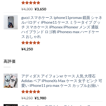
5段階中
元
現
¥
4,300
¥
3,650
5.00
の評価
の
在
gucci スマホケース iphone11promax 鏡面 シャネ
価
の
ルパロディ iPhone11 ケース ミラータイプ グッ
格
価
チ スマホケース iPhonex iPhonexr メンズ 通販
は
格
ハイブランド ロゴ柄 iPhonexs max ハードケー
¥4,300
は
ス おしゃれ
で
¥3,650
し
で
た。
す。
5段階中
¥
4,250
5.00
の評価
高評価
アディダス アイフォンxr ケース 人気 大理石
Adidas ペア iPhoneXs Max ケース 女子 ピンク 可
愛い iPhone11 pro max ケース カップルお揃い
5段階中
元
現
¥
4,250
¥
1,980
5.00
の評価
の
在