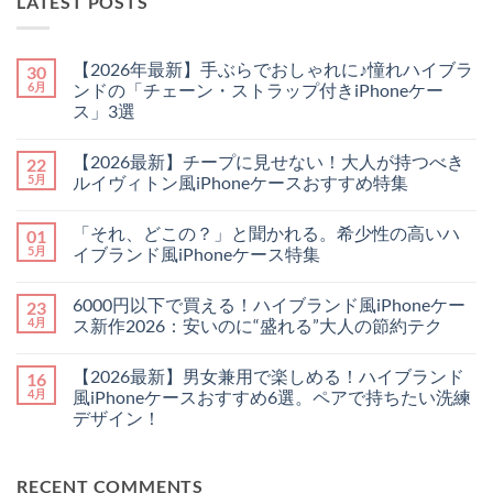
LATEST POSTS
【2026年最新】手ぶらでおしゃれに♪憧れハイブラ
30
6月
ンドの「チェーン・ストラップ付きiPhoneケー
ス」3選
【2026
コ
年
メ
【2026最新】チープに見せない！大人が持つべき
22
最
ン
新】
ト
5月
ルイヴィトン風iPhoneケースおすすめ特集
手
は
ぶ
【2026
ま
コ
ら
最
だ
メ
「それ、どこの？」と聞かれる。希少性の高いハ
01
で
新】
あ
ン
お
チ
り
ト
5月
イブランド風iPhoneケース特集
し
ー
ま
は
ゃ
プ
「そ
せ
ま
コ
れ
に
れ、
ん
だ
メ
6000円以下で買える！ハイブランド風iPhoneケー
23
に
見
ど
あ
ン
♪
せ
こ
り
ト
4月
ス新作2026：安いのに“盛れる”大人の節約テク
憧
な
の？」
ま
は
れ
い！
と
6000
せ
ま
コ
ハ
大
聞
円
ん
だ
メ
【2026最新】男女兼用で楽しめる！ハイブランド
16
イ
人
か
以
あ
ン
ブ
が
れ
下
り
ト
4月
風iPhoneケースおすすめ6選。ペアで持ちたい洗練
ラ
持
る。
で
ま
は
デザイン！
ン
つ
希
買
せ
ま
ド
べ
少
え
ん
だ
【2026
コ
の
き
性
る！
あ
最
メ
「チ
ル
の
ハ
り
新】
ン
ェ
イ
高
イ
ま
RECENT COMMENTS
男
ト
ー
ヴ
い
ブ
せ