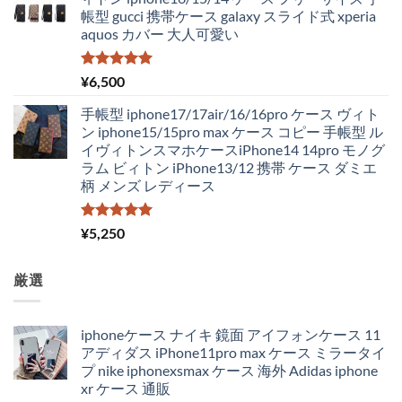
帳型 gucci 携帯ケース galaxy スライド式 xperia
aquos カバー 大人可愛い
5段階中
¥
6,500
5.00
の評価
手帳型 iphone17/17air/16/16pro ケース ヴィト
ン iphone15/15pro max ケース コピー 手帳型 ル
イヴィトンスマホケースiPhone14 14pro モノグ
ラム ビィトン iPhone13/12 携帯 ケース ダミエ
柄 メンズ レディース
5段階中
¥
5,250
5.00
の評価
厳選
iphoneケース ナイキ 鏡面 アイフォンケース 11
アディダス iPhone11pro max ケース ミラータイ
プ nike iphonexsmax ケース 海外 Adidas iphone
xr ケース 通販