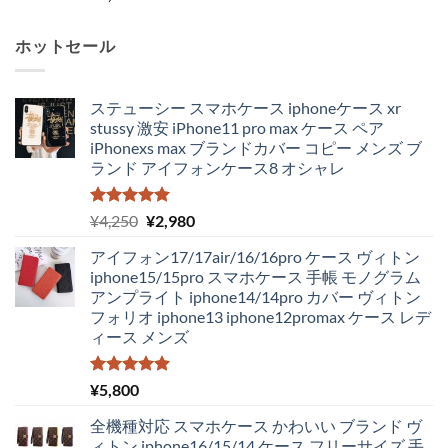
ホットセール
ステューシー スマホケース iphoneケース xr
stussy 激安 iPhone11 pro max ケース ペア
iPhonexs max ブランドカバー コピー メンズ ブ
ランド アイフォンケース8 オシャレ
5段階中
元
現
¥
4,250
¥
2,980
5.00
の評価
の
在
アイフォン17/17air/16/16pro ケース ヴィトン
価
の
iphone15/15pro スマホケース 手帳 モノグラム
格
価
アンプライト iphone14/14pro カバー ヴィトン
は
格
フォリオ iphone13 iphone12promax ケース レデ
¥4,250
は
ィース メンズ
で
¥2,980
し
で
た。
す。
5段階中
¥
5,800
5.00
の評価
全機種対応 スマホケース かわいい ブランド ヴ
ィトン iphone16/15/14 ケース フリーサイズ 手