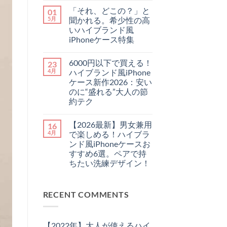
ゃ
せ
最
メ
れ
ん
「それ、どこの？」と
01
新】
ン
に
チ
ト
5月
聞かれる。希少性の高
♪
ー
は
憧
いハイブランド風
プ
ま
れ
に
だ
iPhoneケース特集
ハ
見
あ
イ
「そ
せ
コ
り
ブ
れ、
な
メ
ま
ラ
6000円以下で買える！
23
ど
い！
ン
せ
ン
こ
大
ト
ん
4月
ハイブランド風iPhone
ド
の？」
人
は
の
ケース新作2026：安い
と
が
ま
「チ
聞
持
だ
のに“盛れる”大人の節
ェ
か
つ
あ
約テク
ー
れ
べ
り
ン・
る。
き
ま
6000
コ
ス
希
ル
せ
円
メ
ト
少
イ
ん
【2026最新】男女兼用
16
以
ン
ラ
性
ヴ
下
ト
4月
で楽しめる！ハイブラ
ッ
の
ィ
で
は
プ
高
ト
ンド風iPhoneケースお
買
ま
付
い
ン
え
だ
すすめ6選。ペアで持
き
ハ
風
る！
あ
iPhone
イ
ちたい洗練デザイン！
iPhone
ハ
り
ケ
ブ
ケ
イ
ま
ー
【2026
コ
ラ
ー
ブ
せ
ス」
最
メ
ン
ス
ラ
ん
3
新】
ン
ド
お
ン
選
RECENT COMMENTS
男
ト
風
す
ド
へ
女
は
iPhone
す
風
の
兼
ま
ケ
め
iPhone
用
だ
ー
特
ケ
で
あ
ス
集
ー
【2022年】大人が使えるハイ
楽
り