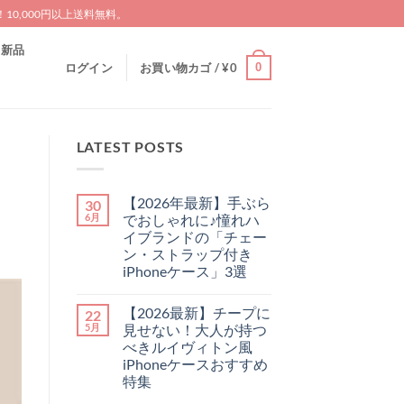
0,000円以上送料無料。
新品
0
ログイン
お買い物カゴ /
¥
0
LATEST POSTS
【2026年最新】手ぶら
30
6月
でおしゃれに♪憧れハ
イブランドの「チェー
ン・ストラップ付き
iPhoneケース」3選
【2026
コ
年
メ
【2026最新】チープに
22
最
ン
新】
ト
5月
見せない！大人が持つ
手
は
べきルイヴィトン風
ぶ
ま
ら
だ
iPhoneケースおすすめ
で
あ
特集
お
り
し
ま
【2026
コ