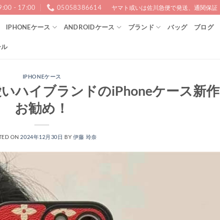
9:00 - 17:00
05058386614
ヤマト或いは佐川急便で発送、通関保証！1
IPHONEケース
ANDROIDケース
ブランド
バッグ
ブログ
ール
IPHONEケース
愛いハイブランドのiPhoneケース新作
お勧め！
TED ON
2024年12月30日
BY
伊藤 玲奈