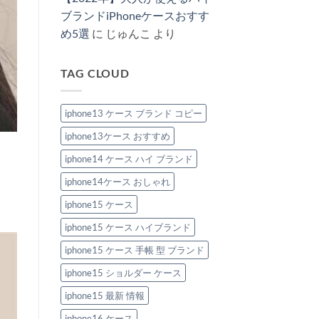
特
へ
ス
し
ま
集
の
新
ブランドiPhoneケースおすす
め
せ
へ
作
る！
ん
の
め5選
に
じゅんこ
より
2026：
ハ
安
イ
い
ブ
の
ラ
に“盛
TAG CLOUD
ン
れ
ド
る”大
風
人
iPhone
の
ケ
iphone13 ケース ブランド コピー
節
ー
約
ス
テ
iphone13ケース おすすめ
お
ク
す
へ
す
iphone14 ケース ハイ ブランド
の
め
6
iphone14ケース おしゃれ
選。
ペ
ア
iphone15 ケース
で
持
iphone15 ケース ハイブランド
ち
た
い
iphone15 ケース 手帳 型 ブランド
洗
練
iphone15 ショルダー ケース
デ
ザ
イ
iphone15 最新 情報
ン！
へ
iphone16 ケース