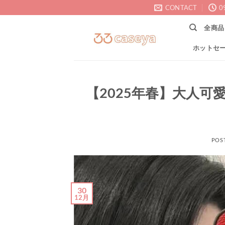
Skip
CONTACT
0
to
全商品
content
ホットセ
【2025年春】大人可
POS
30
12月