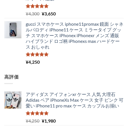
5段階中
元
現
¥
4,300
¥
3,650
5.00
の評価
の
在
gucci スマホケース iphone11promax 鏡面 シャネ
価
の
ルパロディ iPhone11 ケース ミラータイプ グッ
格
価
チ スマホケース iPhonex iPhonexr メンズ 通販
は
格
ハイブランド ロゴ柄 iPhonexs max ハードケー
¥4,300
は
ス おしゃれ
で
¥3,650
し
で
た。
す。
5段階中
¥
4,250
5.00
の評価
高評価
アディダス アイフォンxr ケース 人気 大理石
Adidas ペア iPhoneXs Max ケース 女子 ピンク 可
愛い iPhone11 pro max ケース カップルお揃い
5段階中
元
現
¥
4,250
¥
1,980
5.00
の評価
の
在