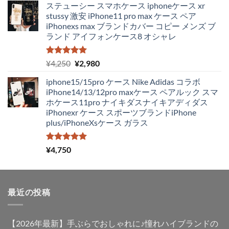
ステューシー スマホケース iphoneケース xr
価
の
stussy 激安 iPhone11 pro max ケース ペア
格
価
iPhonexs max ブランドカバー コピー メンズ ブ
は
格
ランド アイフォンケース8 オシャレ
¥4,250
は
で
¥1,980
し
で
5段階中
元
現
¥
4,250
¥
2,980
5.00
の評価
た。
す。
の
在
iphone15/15pro ケース Nike Adidas コラボ
価
の
iPhone14/13/12pro maxケース ペアルック スマ
格
価
ホケース11pro ナイキダスナイキアディダス
は
格
iPhonexr ケース スポーツブランドiPhone
¥4,250
は
plus/iPhoneXsケース ガラス
で
¥2,980
し
で
た。
す。
5段階中
¥
4,750
5.00
の評価
最近の投稿
【2026年最新】手ぶらでおしゃれに♪憧れハイブランドの