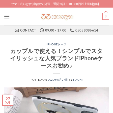
Skip
ヤマト或いは佐川急便で発送、通関保証！10,000円以上送料無料。
to
content
0
CONTACT
09:00 - 17:00
05058386614
IPHONEケース
カップルで使える！シンプルでスタ
イリッシュな人気ブランドiPhoneケ
ースお勧め♪
POSTED ON
2020年5月27日
BY
ITACHI
27
5月