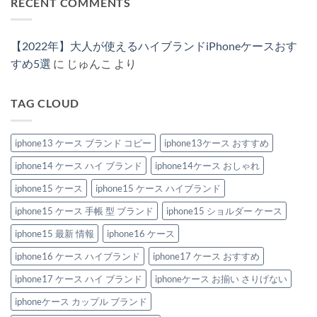
RECENT COMMENTS
男
ト
ー
ヴ
い
ブ
せ
女
は
ン・
ィ
ハ
ラ
ん
兼
ま
ス
ト
イ
ン
用
だ
ト
ン
ブ
ド
で
あ
ラ
風
ラ
風
【2022年】大人が使えるハイブランドiPhoneケースおす
楽
り
ッ
iPhone
ン
iPhone
し
ま
プ
ケ
ド
ケ
すめ5選
に
じゅんこ
より
め
せ
付
ー
風
ー
る！
ん
き
ス
iPhone
ス
ハ
iPhone
お
ケ
新
イ
ケ
す
ー
作
TAG CLOUD
ブ
ー
す
ス
2026：
ラ
ス」
め
特
安
ン
3
特
集
い
ド
選
集
へ
の
風
iphone13 ケース ブランド コピー
iphone13ケース おすすめ
へ
へ
の
に“盛
iPhone
の
の
れ
ケ
る”大
iphone14 ケース ハイ ブランド
iphone14ケース おしゃれ
ー
人
ス
の
お
iphone15 ケース
iphone15 ケース ハイブランド
節
す
約
す
テ
iphone15 ケース 手帳 型 ブランド
iphone15 ショルダー ケース
め
ク
6
へ
選。
iphone15 最新 情報
iphone16 ケース
の
ペ
ア
iphone16 ケース ハイブランド
iphone17 ケース おすすめ
で
持
ち
iphone17 ケース ハイ ブランド
iphoneケース お揃い さりげない
た
い
iphoneケース カップル ブランド
洗
練