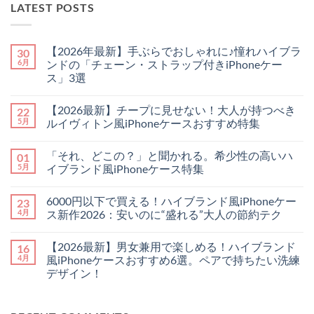
LATEST POSTS
【2026年最新】手ぶらでおしゃれに♪憧れハイブラ
30
6月
ンドの「チェーン・ストラップ付きiPhoneケー
ス」3選
【2026
コ
年
メ
【2026最新】チープに見せない！大人が持つべき
22
最
ン
新】
ト
5月
ルイヴィトン風iPhoneケースおすすめ特集
手
は
ぶ
【2026
ま
コ
ら
最
だ
メ
「それ、どこの？」と聞かれる。希少性の高いハ
01
で
新】
あ
ン
お
チ
り
ト
5月
イブランド風iPhoneケース特集
し
ー
ま
は
ゃ
プ
「そ
せ
ま
コ
れ
に
れ、
ん
だ
メ
6000円以下で買える！ハイブランド風iPhoneケー
23
に
見
ど
あ
ン
♪
せ
こ
り
ト
4月
ス新作2026：安いのに“盛れる”大人の節約テク
憧
な
の？」
ま
は
れ
い！
と
6000
せ
ま
コ
ハ
大
聞
円
ん
だ
メ
【2026最新】男女兼用で楽しめる！ハイブランド
16
イ
人
か
以
あ
ン
ブ
が
れ
下
り
ト
4月
風iPhoneケースおすすめ6選。ペアで持ちたい洗練
ラ
持
る。
で
ま
は
デザイン！
ン
つ
希
買
せ
ま
ド
べ
少
え
ん
だ
【2026
コ
の
き
性
る！
あ
最
メ
「チ
ル
の
ハ
り
新】
ン
ェ
イ
高
イ
ま