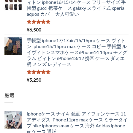
ィトン iphone16/15/14 ケース フリーサイズ 手
帳型 gucci 携帯ケース galaxy スライド式 xperia
aquos カバー 大人可愛い
5段階中
¥
6,500
5.00
の評価
手帳型 iphone17/17air/16/16pro ケース ヴィト
ン iphone15/15pro max ケース コピー 手帳型 ル
イヴィトンスマホケースiPhone14 14pro モノグ
ラム ビィトン iPhone13/12 携帯 ケース ダミエ
柄 メンズ レディース
5段階中
¥
5,250
5.00
の評価
厳選
iphoneケース ナイキ 鏡面 アイフォンケース 11
アディダス iPhone11pro max ケース ミラータイ
プ nike iphonexsmax ケース 海外 Adidas iphone
xr ケース 通販