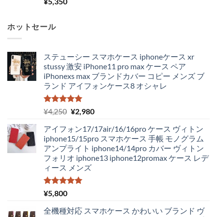
¥
5,350
ホットセール
ステューシー スマホケース iphoneケース xr
stussy 激安 iPhone11 pro max ケース ペア
iPhonexs max ブランドカバー コピー メンズ ブ
ランド アイフォンケース8 オシャレ
5段階中
元
現
¥
4,250
¥
2,980
5.00
の評価
の
在
アイフォン17/17air/16/16pro ケース ヴィトン
価
の
iphone15/15pro スマホケース 手帳 モノグラム
格
価
アンプライト iphone14/14pro カバー ヴィトン
は
格
フォリオ iphone13 iphone12promax ケース レデ
¥4,250
は
ィース メンズ
で
¥2,980
し
で
た。
す。
5段階中
¥
5,800
5.00
の評価
全機種対応 スマホケース かわいい ブランド ヴ