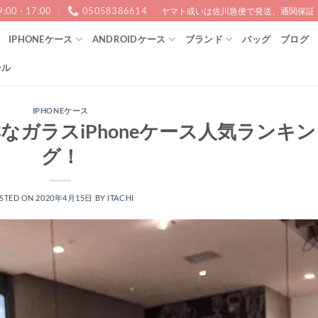
9:00 - 17:00
05058386614
ヤマト或いは佐川急便で発送、通関保証！1
IPHONEケース
ANDROIDケース
ブランド
バッグ
ブログ
ール
IPHONEケース
ガラスiPhoneケース人気ランキン
グ！
STED ON
2020年4月15日
BY
ITACHI