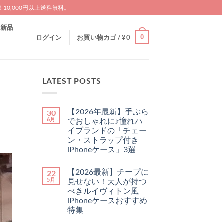
0,000円以上送料無料。
新品
0
ログイン
お買い物カゴ /
¥
0
LATEST POSTS
【2026年最新】手ぶら
30
6月
でおしゃれに♪憧れハ
イブランドの「チェー
ン・ストラップ付き
iPhoneケース」3選
【2026
コ
年
メ
【2026最新】チープに
22
最
ン
新】
ト
5月
見せない！大人が持つ
手
は
べきルイヴィトン風
ぶ
ま
ら
だ
iPhoneケースおすすめ
で
あ
特集
お
り
し
ま
【2026
コ