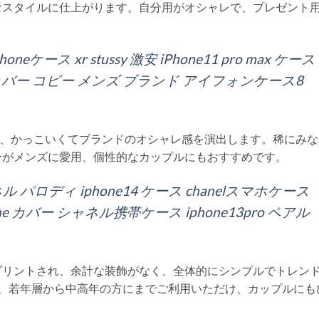
なスタイルに仕上がります。自分用がオシャレで、プレゼント
ース xr stussy 激安 iPhone11 pro max ケース
ランドカバー コピー メンズ ブランド アイフォンケース8
され、かっこいくてブランドのオシャレ感を演出します。稀にみ
ンがメンズに愛用、個性的なカップルにもおすすめです。
ャネル パロディ iphone14 ケース chanelスマホケース
one カバー シャネル携帯ケース iphone13pro ペアル
プリントされ、余計な装飾がなく、全体的にシンプルでトレン
ず、若年層から中高年の方にまでご利用いただけ、カップルにも