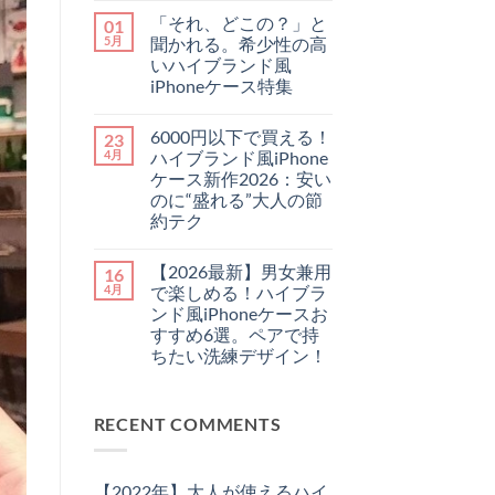
ゃ
せ
最
メ
れ
ん
「それ、どこの？」と
01
新】
ン
に
チ
ト
5月
聞かれる。希少性の高
♪
ー
は
憧
いハイブランド風
プ
ま
れ
に
だ
iPhoneケース特集
ハ
見
あ
イ
「そ
せ
コ
り
ブ
れ、
な
メ
ま
ラ
6000円以下で買える！
23
ど
い！
ン
せ
ン
こ
大
ト
ん
4月
ハイブランド風iPhone
ド
の？」
人
は
の
ケース新作2026：安い
と
が
ま
「チ
聞
持
だ
のに“盛れる”大人の節
ェ
か
つ
あ
約テク
ー
れ
べ
り
ン・
る。
き
ま
6000
コ
ス
希
ル
せ
円
メ
ト
少
イ
ん
【2026最新】男女兼用
16
以
ン
ラ
性
ヴ
下
ト
4月
で楽しめる！ハイブラ
ッ
の
ィ
で
は
プ
高
ト
ンド風iPhoneケースお
買
ま
付
い
ン
え
だ
すすめ6選。ペアで持
き
ハ
風
る！
あ
iPhone
イ
ちたい洗練デザイン！
iPhone
ハ
り
ケ
ブ
ケ
イ
ま
ー
【2026
コ
ラ
ー
ブ
せ
ス」
最
メ
ン
ス
ラ
ん
3
新】
ン
ド
お
ン
選
RECENT COMMENTS
男
ト
風
す
ド
へ
女
は
iPhone
す
風
の
兼
ま
ケ
め
iPhone
用
だ
ー
特
ケ
で
あ
ス
集
ー
【2022年】大人が使えるハイ
楽
り