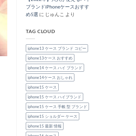
特
へ
ス
し
ま
集
の
新
ブランドiPhoneケースおすす
め
せ
へ
作
る！
ん
の
め5選
に
じゅんこ
より
2026：
ハ
安
イ
い
ブ
の
ラ
に“盛
TAG CLOUD
ン
れ
ド
る”大
風
人
iPhone
の
ケ
iphone13 ケース ブランド コピー
節
ー
約
ス
テ
iphone13ケース おすすめ
お
ク
す
へ
す
iphone14 ケース ハイ ブランド
の
め
6
iphone14ケース おしゃれ
選。
ペ
ア
iphone15 ケース
で
持
iphone15 ケース ハイブランド
ち
た
い
iphone15 ケース 手帳 型 ブランド
洗
練
iphone15 ショルダー ケース
デ
ザ
イ
iphone15 最新 情報
ン！
へ
iphone16 ケース