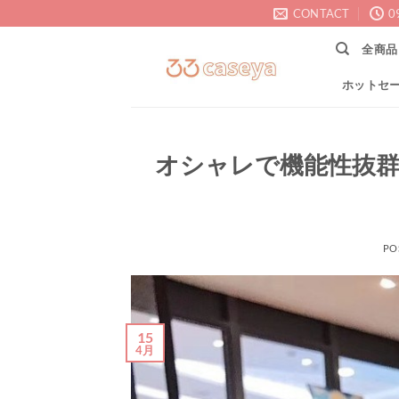
Skip
CONTACT
0
to
全商品
content
ホットセ
オシャレで機能性抜群な
PO
15
4月