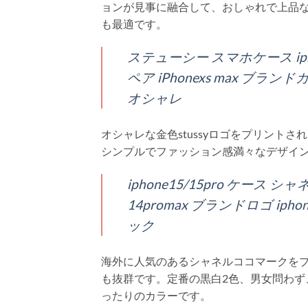
ョンが見事に融合して、おしゃれで上品
も最適です。
ステューシー スマホケース iphoneケ
ペア iPhonexs max ブ
オシャレ
オシャレな金色stussyロゴをプリント
シンプルでファッション感満々なデザイ
iphone15/15pro ケース シ
14promax ブランドロゴ iph
ック
海外に人気のあるシャネルココマークを
も抜群です。定番の黒白2色、男女問わ
ったりのカラーです。