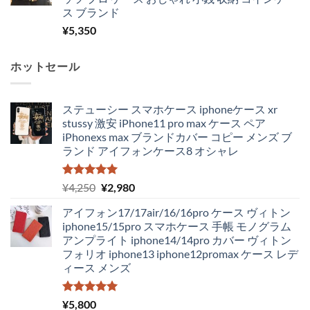
ス ブランド
¥
5,350
ホットセール
ステューシー スマホケース iphoneケース xr
stussy 激安 iPhone11 pro max ケース ペア
iPhonexs max ブランドカバー コピー メンズ ブ
ランド アイフォンケース8 オシャレ
5段階中
元
現
¥
4,250
¥
2,980
5.00
の評価
の
在
アイフォン17/17air/16/16pro ケース ヴィトン
価
の
iphone15/15pro スマホケース 手帳 モノグラム
格
価
アンプライト iphone14/14pro カバー ヴィトン
は
格
フォリオ iphone13 iphone12promax ケース レデ
¥4,250
は
ィース メンズ
で
¥2,980
し
で
た。
す。
5段階中
¥
5,800