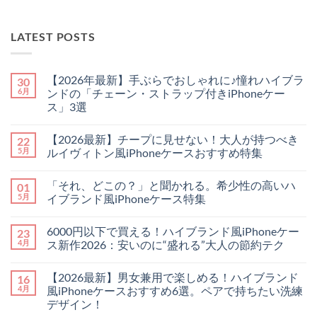
LATEST POSTS
【2026年最新】手ぶらでおしゃれに♪憧れハイブラ
30
6月
ンドの「チェーン・ストラップ付きiPhoneケー
ス」3選
【2026
コ
年
メ
【2026最新】チープに見せない！大人が持つべき
22
最
ン
新】
ト
5月
ルイヴィトン風iPhoneケースおすすめ特集
手
は
ぶ
【2026
ま
コ
ら
最
だ
メ
「それ、どこの？」と聞かれる。希少性の高いハ
01
で
新】
あ
ン
お
チ
り
ト
5月
イブランド風iPhoneケース特集
し
ー
ま
は
ゃ
プ
「そ
せ
ま
コ
れ
に
れ、
ん
だ
メ
6000円以下で買える！ハイブランド風iPhoneケー
23
に
見
ど
あ
ン
♪
せ
こ
り
ト
4月
ス新作2026：安いのに“盛れる”大人の節約テク
憧
な
の？」
ま
は
れ
い！
と
6000
せ
ま
コ
ハ
大
聞
円
ん
だ
メ
【2026最新】男女兼用で楽しめる！ハイブランド
16
イ
人
か
以
あ
ン
ブ
が
れ
下
り
ト
4月
風iPhoneケースおすすめ6選。ペアで持ちたい洗練
ラ
持
る。
で
ま
は
デザイン！
ン
つ
希
買
せ
ま
ド
べ
少
え
ん
だ