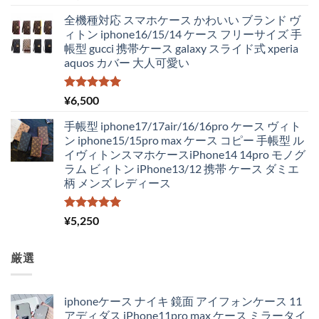
5.00
の評価
全機種対応 スマホケース かわいい ブランド ヴ
ィトン iphone16/15/14 ケース フリーサイズ 手
帳型 gucci 携帯ケース galaxy スライド式 xperia
aquos カバー 大人可愛い
5段階中
¥
6,500
5.00
の評価
手帳型 iphone17/17air/16/16pro ケース ヴィト
ン iphone15/15pro max ケース コピー 手帳型 ル
イヴィトンスマホケースiPhone14 14pro モノグ
ラム ビィトン iPhone13/12 携帯 ケース ダミエ
柄 メンズ レディース
5段階中
¥
5,250
5.00
の評価
厳選
iphoneケース ナイキ 鏡面 アイフォンケース 11
アディダス iPhone11pro max ケース ミラータイ