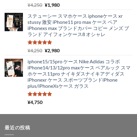
5段階中
元
現
¥
4,250
¥
1,980
5.00
の評価
の
在
ステューシー スマホケース iphoneケース xr
価
の
stussy 激安 iPhone11 pro max ケース ペア
格
価
iPhonexs max ブランドカバー コピー メンズ ブ
は
格
ランド アイフォンケース8 オシャレ
¥4,250
は
で
¥1,980
し
で
5段階中
元
現
¥
4,250
¥
2,980
5.00
の評価
た。
す。
の
在
iphone15/15pro ケース Nike Adidas コラボ
価
の
iPhone14/13/12pro maxケース ペアルック スマ
格
価
ホケース11pro ナイキダスナイキアディダス
は
格
iPhonexr ケース スポーツブランドiPhone
¥4,250
は
plus/iPhoneXsケース ガラス
で
¥2,980
し
で
た。
す。
5段階中
¥
4,750
5.00
の評価
最近の投稿