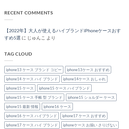
【2026
コ
の
き
性
る！
あ
最
メ
「チ
ル
の
ハ
り
新】
ン
ェ
イ
高
イ
ま
RECENT COMMENTS
男
ト
ー
ヴ
い
ブ
せ
女
は
ン・
ィ
ハ
ラ
ん
兼
ま
ス
ト
イ
ン
用
だ
ト
ン
ブ
ド
で
あ
ラ
風
ラ
風
【2022年】大人が使えるハイブランドiPhoneケースおす
楽
り
ッ
iPhone
ン
iPhone
し
ま
プ
ケ
ド
ケ
すめ5選
に
じゅんこ
より
め
せ
付
ー
風
ー
る！
ん
き
ス
iPhone
ス
ハ
iPhone
お
ケ
新
イ
ケ
す
ー
作
TAG CLOUD
ブ
ー
す
ス
2026：
ラ
ス」
め
特
安
ン
3
特
集
い
ド
選
集
へ
の
風
iphone13 ケース ブランド コピー
iphone13ケース おすすめ
へ
へ
の
に“盛
iPhone
の
の
れ
ケ
る”大
iphone14 ケース ハイ ブランド
iphone14ケース おしゃれ
ー
人
ス
の
お
iphone15 ケース
iphone15 ケース ハイブランド
節
す
約
す
テ
iphone15 ケース 手帳 型 ブランド
iphone15 ショルダー ケース
め
ク
6
へ
選。
iphone15 最新 情報
iphone16 ケース
の
ペ
ア
iphone16 ケース ハイブランド
iphone17 ケース おすすめ
で
持
ち
iphone17 ケース ハイ ブランド
iphoneケース お揃い さりげない
た