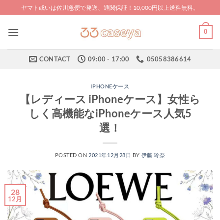
Skip
ヤマト或いは佐川急便で発送、通関保証！10,000円以上送料無料。
to
content
0
CONTACT
09:00 - 17:00
05058386614
IPHONEケース
【レディース iPhoneケース】女性ら
しく高機能なiPhoneケース人気5
選！
POSTED ON
2021年12月28日
BY
伊藤 玲奈
28
12月