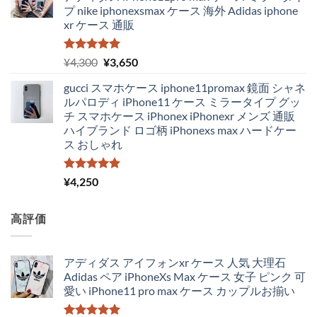
プ nike iphonexsmax ケース 海外 Adidas iphone
xr ケース 通販
5段階中
元
現
¥
4,300
¥
3,650
5.00
の評価
の
在
gucci スマホケース iphone11promax 鏡面 シャネ
価
の
ルパロディ iPhone11 ケース ミラータイプ グッ
格
価
チ スマホケース iPhonex iPhonexr メンズ 通販
は
格
ハイブランド ロゴ柄 iPhonexs max ハードケー
¥4,300
は
ス おしゃれ
で
¥3,650
し
で
た。
す。
5段階中
¥
4,250
5.00
の評価
高評価
アディダス アイフォンxr ケース 人気 大理石
Adidas ペア iPhoneXs Max ケース 女子 ピンク 可
愛い iPhone11 pro max ケース カップルお揃い