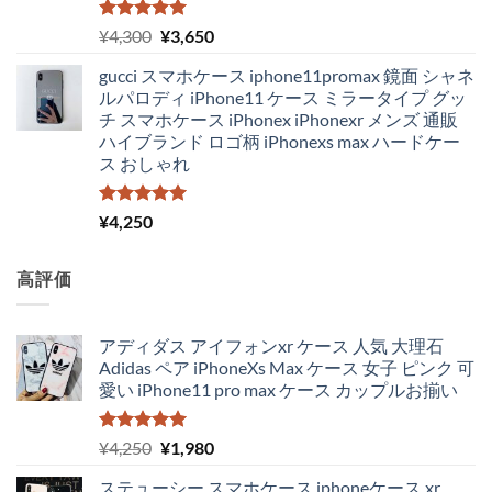
5段階中
元
現
¥
4,300
¥
3,650
5.00
の評価
の
在
gucci スマホケース iphone11promax 鏡面 シャネ
価
の
ルパロディ iPhone11 ケース ミラータイプ グッ
格
価
チ スマホケース iPhonex iPhonexr メンズ 通販
は
格
ハイブランド ロゴ柄 iPhonexs max ハードケー
¥4,300
は
ス おしゃれ
で
¥3,650
し
で
た。
す。
5段階中
¥
4,250
5.00
の評価
高評価
アディダス アイフォンxr ケース 人気 大理石
Adidas ペア iPhoneXs Max ケース 女子 ピンク 可
愛い iPhone11 pro max ケース カップルお揃い
5段階中
元
現
¥
4,250
¥
1,980
5.00
の評価
の
在
ステューシー スマホケース iphoneケース xr