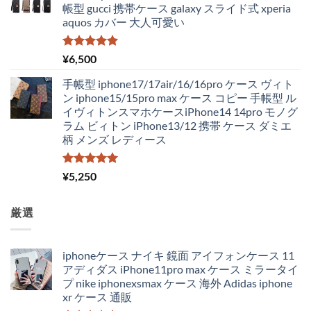
帳型 gucci 携帯ケース galaxy スライド式 xperia
aquos カバー 大人可愛い
5段階中
¥
6,500
5.00
の評価
手帳型 iphone17/17air/16/16pro ケース ヴィト
ン iphone15/15pro max ケース コピー 手帳型 ル
イヴィトンスマホケースiPhone14 14pro モノグ
ラム ビィトン iPhone13/12 携帯 ケース ダミエ
柄 メンズ レディース
5段階中
¥
5,250
5.00
の評価
厳選
iphoneケース ナイキ 鏡面 アイフォンケース 11
アディダス iPhone11pro max ケース ミラータイ
プ nike iphonexsmax ケース 海外 Adidas iphone
xr ケース 通販