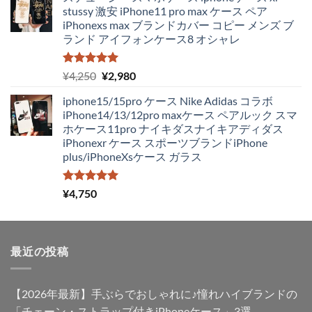
価
の
stussy 激安 iPhone11 pro max ケース ペア
格
価
iPhonexs max ブランドカバー コピー メンズ ブ
は
格
ランド アイフォンケース8 オシャレ
¥4,250
は
で
¥1,980
し
で
5段階中
元
現
¥
4,250
¥
2,980
5.00
の評価
た。
す。
の
在
iphone15/15pro ケース Nike Adidas コラボ
価
の
iPhone14/13/12pro maxケース ペアルック スマ
格
価
ホケース11pro ナイキダスナイキアディダス
は
格
iPhonexr ケース スポーツブランドiPhone
¥4,250
は
plus/iPhoneXsケース ガラス
で
¥2,980
し
で
た。
す。
5段階中
¥
4,750
5.00
の評価
最近の投稿
【2026年最新】手ぶらでおしゃれに♪憧れハイブランドの
「チェーン・ストラップ付きiPhoneケース」3選