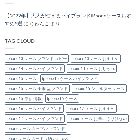
ン・
ィ
ハ
ラ
ん
兼
ま
ス
ト
イ
ン
用
だ
ト
ン
ブ
ド
で
あ
ラ
風
ラ
風
【2022年】大人が使えるハイブランドiPhoneケースおす
楽
り
ッ
iPhone
ン
iPhone
し
ま
プ
ケ
ド
ケ
すめ5選
に
じゅんこ
より
め
せ
付
ー
風
ー
る！
ん
き
ス
iPhone
ス
ハ
iPhone
お
ケ
新
イ
ケ
す
ー
作
TAG CLOUD
ブ
ー
す
ス
2026：
ラ
ス」
め
特
安
ン
3
特
集
い
ド
選
集
へ
の
風
iphone13 ケース ブランド コピー
iphone13ケース おすすめ
へ
へ
の
に“盛
iPhone
の
の
れ
ケ
る”大
iphone14 ケース ハイ ブランド
iphone14ケース おしゃれ
ー
人
ス
の
お
iphone15 ケース
iphone15 ケース ハイブランド
節
す
約
す
テ
iphone15 ケース 手帳 型 ブランド
iphone15 ショルダー ケース
め
ク
6
へ
選。
iphone15 最新 情報
iphone16 ケース
の
ペ
ア
iphone16 ケース ハイブランド
iphone17 ケース おすすめ
で
持
ち
iphone17 ケース ハイ ブランド
iphoneケース お揃い さりげない
た
い
iphoneケース カップル ブランド
洗
練
デ
iphoneケース カード収納 おしゃれ