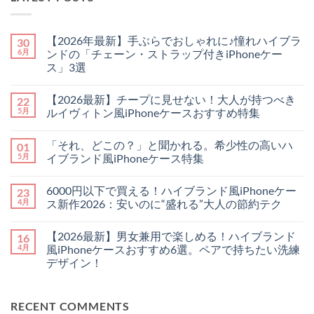
【2026年最新】手ぶらでおしゃれに♪憧れハイブラ
30
6月
ンドの「チェーン・ストラップ付きiPhoneケー
ス」3選
【2026
コ
年
メ
【2026最新】チープに見せない！大人が持つべき
22
最
ン
新】
ト
5月
ルイヴィトン風iPhoneケースおすすめ特集
手
は
ぶ
【2026
ま
コ
ら
最
だ
メ
「それ、どこの？」と聞かれる。希少性の高いハ
01
で
新】
あ
ン
お
チ
り
ト
5月
イブランド風iPhoneケース特集
し
ー
ま
は
ゃ
プ
「そ
せ
ま
コ
れ
に
れ、
ん
だ
メ
6000円以下で買える！ハイブランド風iPhoneケー
23
に
見
ど
あ
ン
♪
せ
こ
り
ト
4月
ス新作2026：安いのに“盛れる”大人の節約テク
憧
な
の？」
ま
は
れ
い！
と
6000
せ
ま
コ
ハ
大
聞
円
ん
だ
メ
【2026最新】男女兼用で楽しめる！ハイブランド
16
イ
人
か
以
あ
ン
ブ
が
れ
下
り
ト
4月
風iPhoneケースおすすめ6選。ペアで持ちたい洗練
ラ
持
る。
で
ま
は
デザイン！
ン
つ
希
買
せ
ま
ド
べ
少
え
ん
だ
【2026
コ
の
き
性
る！
あ
最
メ
「チ
ル
の
ハ
り
新】
ン
ェ
イ
高
イ
ま
RECENT COMMENTS
男
ト
ー
ヴ
い
ブ
せ
女
は