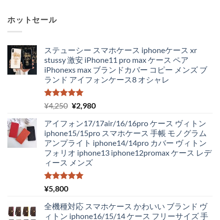
ホットセール
ステューシー スマホケース iphoneケース xr
stussy 激安 iPhone11 pro max ケース ペア
iPhonexs max ブランドカバー コピー メンズ ブ
ランド アイフォンケース8 オシャレ
5段階中
元
現
¥
4,250
¥
2,980
5.00
の評価
の
在
アイフォン17/17air/16/16pro ケース ヴィトン
価
の
iphone15/15pro スマホケース 手帳 モノグラム
格
価
アンプライト iphone14/14pro カバー ヴィトン
は
格
フォリオ iphone13 iphone12promax ケース レデ
¥4,250
は
ィース メンズ
で
¥2,980
し
で
た。
す。
5段階中
¥
5,800
5.00
の評価
全機種対応 スマホケース かわいい ブランド ヴ
ィトン iphone16/15/14 ケース フリーサイズ 手