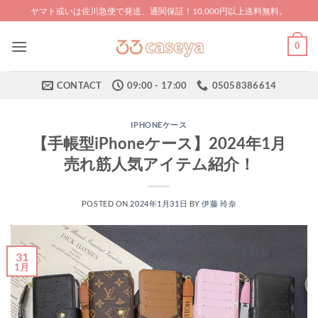
Skip
ヤマト或いは佐川急便で発送、通関保証！10,000円以上送料無料。
to
content
0
CONTACT
09:00 - 17:00
05058386614
IPHONEケース
【手帳型iPhoneケース】2024年1月
売れ筋人気アイテム紹介！
POSTED ON
2024年1月31日
BY
伊藤 玲奈
31
1月