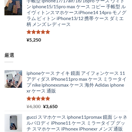
手帳型 iphone17/17air/16/16pro ケース ヴィト
ン iphone15/15pro max ケース コピー 手帳型 ル
イヴィトンスマホケースiPhone14 14pro モノグ
ラム ビィトン iPhone13/12 携帯 ケース ダミエ
柄 メンズ レディース
5段階中
¥
5,250
5.00
の評価
厳選
iphoneケース ナイキ 鏡面 アイフォンケース 11
アディダス iPhone11pro max ケース ミラータイ
プ nike iphonexsmax ケース 海外 Adidas iphone
xr ケース 通販
5段階中
元
現
¥
4,300
¥
3,650
5.00
の評価
の
在
gucci スマホケース iphone11promax 鏡面 シャネ
価
の
ルパロディ iPhone11 ケース ミラータイプ グッ
格
価
チ スマホケース iPhonex iPhonexr メンズ 通販
は
格