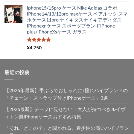
5.00
の評価
た。
す。
の
在
iphone15/15pro ケース Nike Adidas コラボ
価
の
iPhone14/13/12pro maxケース ペアルック スマ
格
価
ホケース11pro ナイキダスナイキアディダス
は
格
iPhonexr ケース スポーツブランドiPhone
¥4,250
は
plus/iPhoneXsケース ガラス
で
¥2,980
し
で
た。
す。
5段階中
¥
4,750
5.00
の評価
最近の投稿
【2026年最新】手ぶらでおしゃれに♪憧れハイブランドの
「チェーン・ストラップ付きiPhoneケース」3選
【2026最新】チープに見せない！大人が持つべきルイヴ
ィトン風iPhoneケースおすすめ特集
「それ、どこの？」と聞かれる。希少性の高いハイブラン