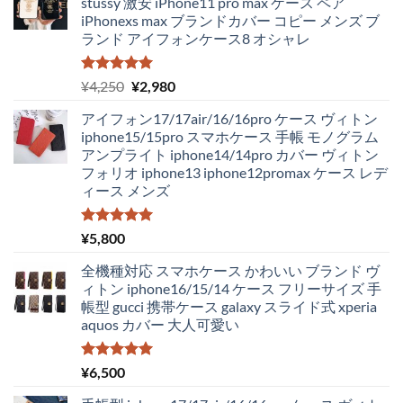
stussy 激安 iPhone11 pro max ケース ペア
iPhonexs max ブランドカバー コピー メンズ ブ
ランド アイフォンケース8 オシャレ
5段階中
元
現
¥
4,250
¥
2,980
5.00
の評価
の
在
アイフォン17/17air/16/16pro ケース ヴィトン
価
の
iphone15/15pro スマホケース 手帳 モノグラム
格
価
アンプライト iphone14/14pro カバー ヴィトン
は
格
フォリオ iphone13 iphone12promax ケース レデ
¥4,250
は
ィース メンズ
で
¥2,980
し
で
た。
す。
5段階中
¥
5,800
5.00
の評価
全機種対応 スマホケース かわいい ブランド ヴ
ィトン iphone16/15/14 ケース フリーサイズ 手
帳型 gucci 携帯ケース galaxy スライド式 xperia
aquos カバー 大人可愛い
5段階中
¥
6,500
5.00
の評価