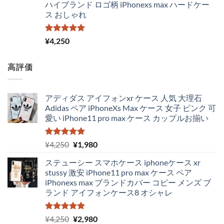
ハイブランド ロゴ柄 iPhonexs max ハードケー
¥4,300
は
ス おしゃれ
で
¥3,650
し
で
た。
す。
5段階中
¥
4,250
5.00
の評価
高評価
アディダス アイフォンxr ケース 人気 大理石
Adidas ペア iPhoneXs Max ケース 女子 ピンク 可
愛い iPhone11 pro max ケース カップルお揃い
5段階中
元
現
¥
4,250
¥
1,980
5.00
の評価
の
在
ステューシー スマホケース iphoneケース xr
価
の
stussy 激安 iPhone11 pro max ケース ペア
格
価
iPhonexs max ブランドカバー コピー メンズ ブ
は
格
ランド アイフォンケース8 オシャレ
¥4,250
は
で
¥1,980
し
で
5段階中
元
現
¥
4,250
¥
2,980