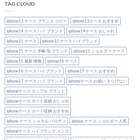
ケ
す
ー
作
TAG CLOUD
ブ
ー
す
ス
2026：
ラ
ス」
め
特
安
ン
3
特
集
い
ド
選
集
へ
の
風
iphone13 ケース ブランド コピー
iphone13ケース おすすめ
へ
へ
の
に“盛
iPhone
の
の
れ
ケ
る”大
iphone14 ケース ハイ ブランド
iphone14ケース おしゃれ
ー
人
ス
の
お
iphone15 ケース
iphone15 ケース ハイブランド
節
す
約
す
テ
iphone15 ケース 手帳 型 ブランド
iphone15 ショルダー ケース
め
ク
6
へ
選。
iphone15 最新 情報
iphone16 ケース
の
ペ
ア
iphone16 ケース ハイブランド
iphone17 ケース おすすめ
で
持
ち
iphone17 ケース ハイ ブランド
iphoneケース お揃い さりげない
た
い
iphoneケース カップル ブランド
洗
練
デ
iphoneケース カード収納 おしゃれ
ザ
イ
iphoneケース カード収納 おすすめ
ン！
へ
の
iphone ケース シャネル パロディ
iphone ケース ショルダー 人気
iphoneケース ハイブランド メンズ