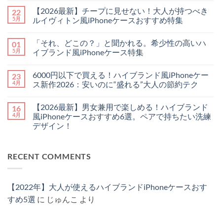
年
メ
【2026最新】チープに見せない！大人が持つべき
22
最
ン
新】
ト
5月
ルイヴィトン風iPhoneケースおすすめ特集
手
は
ぶ
【2026
ま
コ
ら
最
だ
メ
「それ、どこの？」と聞かれる。希少性の高いハ
01
で
新】
あ
ン
お
チ
り
ト
5月
イブランド風iPhoneケース特集
し
ー
ま
は
ゃ
プ
「そ
せ
ま
コ
れ
に
れ、
ん
だ
メ
6000円以下で買える！ハイブランド風iPhoneケー
23
に
見
ど
あ
ン
♪
せ
こ
り
ト
4月
ス新作2026：安いのに“盛れる”大人の節約テク
憧
な
の？」
ま
は
れ
い！
と
6000
せ
ま
コ
ハ
大
聞
円
ん
だ
メ
【2026最新】男女兼用で楽しめる！ハイブランド
16
イ
人
か
以
あ
ン
ブ
が
れ
下
り
ト
4月
風iPhoneケースおすすめ6選。ペアで持ちたい洗練
ラ
持
る。
で
ま
は
デザイン！
ン
つ
希
買
せ
ま
ド
べ
少
え
ん
だ
【2026
コ
の
き
性
る！
あ
最
メ
「チ
ル
の
ハ
り
新】
ン
ェ
イ
高
イ
ま
RECENT COMMENTS
男
ト
ー
ヴ
い
ブ
せ
女
は
ン・
ィ
ハ
ラ
ん
兼
ま
ス
ト
イ
ン
用
だ
ト
ン
ブ
ド
で
あ
ラ
風
ラ
風
【2022年】大人が使えるハイブランドiPhoneケースおす
楽
り
ッ
iPhone
ン
iPhone
し
ま
プ
ケ
ド
ケ
すめ5選
に
じゅんこ
より
め
せ
付
ー
風
ー
る！
ん
き
ス
iPhone
ス
ハ
iPhone
お
ケ
新
イ