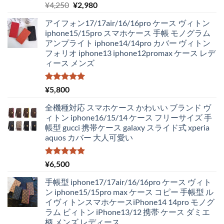
5段階中
元
現
¥
4,250
¥
2,980
5.00
の評価
の
在
アイフォン17/17air/16/16pro ケース ヴィトン
価
の
iphone15/15pro スマホケース 手帳 モノグラム
格
価
アンプライト iphone14/14pro カバー ヴィトン
は
格
フォリオ iphone13 iphone12promax ケース レデ
¥4,250
は
ィース メンズ
で
¥2,980
し
で
た。
す。
5段階中
¥
5,800
5.00
の評価
全機種対応 スマホケース かわいい ブランド ヴ
ィトン iphone16/15/14 ケース フリーサイズ 手
帳型 gucci 携帯ケース galaxy スライド式 xperia
aquos カバー 大人可愛い
5段階中
¥
6,500
5.00
の評価
手帳型 iphone17/17air/16/16pro ケース ヴィト
ン iphone15/15pro max ケース コピー 手帳型 ル
イヴィトンスマホケースiPhone14 14pro モノグ
ラム ビィトン iPhone13/12 携帯 ケース ダミエ
柄 メンズ レディース