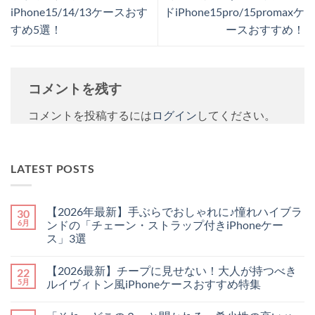
iPhone15/14/13ケースおす
ドiPhone15pro/15promaxケ
すめ5選！
ースおすすめ！
コメントを残す
コメントを投稿するには
ログイン
してください。
LATEST POSTS
【2026年最新】手ぶらでおしゃれに♪憧れハイブラ
30
6月
ンドの「チェーン・ストラップ付きiPhoneケー
ス」3選
【2026
コ
年
メ
【2026最新】チープに見せない！大人が持つべき
22
最
ン
新】
ト
5月
ルイヴィトン風iPhoneケースおすすめ特集
手
は
ぶ
【2026
ま
コ
ら
最
だ
メ