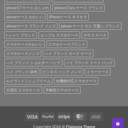
iphone17 ケース おしゃれ
iphone17pro ケース ブランド
iphoneケース かわいい
iPhoneケース キラキラ
iphoneケース ブランド メンズ
iphone ケース 大人 可愛い ブランド
t シャツ ブランド
カップル スマホケース
ガラス ケース
スマホケースかわいい
スマホケースブランド
スマホケースメンズ
ハイ ブランド カード ケース
ハイ ブランド ショルダー バッグ
ハイ ブランド トート バッグ
ハイ ブランド 財布
ビジネス バッグ メンズ
ミラーケース
ルイヴィトンシュプリーム
全機種対応スマホケース
大理石 スマホケース
手帳型スマホケース
Visa
PayPal
Stripe
MasterCard
Cash
On
Copyright 2026 ©
Flatsome Theme