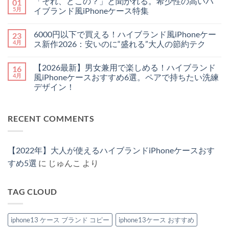
「それ、どこの？」と聞かれる。希少性の高いハ
01
で
新】
あ
ン
お
チ
り
ト
5月
イブランド風iPhoneケース特集
し
ー
ま
は
ゃ
プ
「そ
せ
ま
コ
れ
に
れ、
ん
だ
メ
6000円以下で買える！ハイブランド風iPhoneケー
23
に
見
ど
あ
ン
♪
せ
こ
り
ト
4月
ス新作2026：安いのに“盛れる”大人の節約テク
憧
な
の？」
ま
は
れ
い！
と
6000
せ
ま
コ
ハ
大
聞
円
ん
だ
メ
【2026最新】男女兼用で楽しめる！ハイブランド
16
イ
人
か
以
あ
ン
ブ
が
れ
下
り
ト
4月
風iPhoneケースおすすめ6選。ペアで持ちたい洗練
ラ
持
る。
で
ま
は
デザイン！
ン
つ
希
買
せ
ま
ド
べ
少
え
ん
だ
【2026
コ
の
き
性
る！
あ
最
メ
「チ
ル
の
ハ
り
新】
ン
ェ
イ
高
イ
ま
RECENT COMMENTS
男
ト
ー
ヴ
い
ブ
せ
女
は
ン・
ィ
ハ
ラ
ん
兼
ま
ス
ト
イ
ン
用
だ
ト
ン
ブ
ド
で
あ
ラ
風
ラ
風
【2022年】大人が使えるハイブランドiPhoneケースおす
楽
り
ッ
iPhone
ン
iPhone
し
ま
プ
ケ
ド
ケ
すめ5選
に
じゅんこ
より
め
せ
付
ー
風
ー
る！
ん
き
ス
iPhone
ス
ハ
iPhone
お
ケ
新
イ
ケ
す
ー
作
TAG CLOUD
ブ
ー
す
ス
2026：
ラ
ス」
め
特
安
ン
3
特
集
い
ド
選
集
へ
の
風
iphone13 ケース ブランド コピー
iphone13ケース おすすめ
へ
へ
の
に“盛
iPhone
の
の
れ