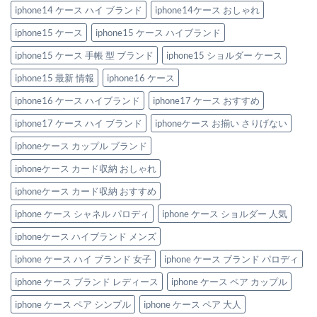
ケ
る”大
iphone14 ケース ハイ ブランド
iphone14ケース おしゃれ
ー
人
ス
の
お
iphone15 ケース
iphone15 ケース ハイブランド
節
す
約
す
テ
iphone15 ケース 手帳 型 ブランド
iphone15 ショルダー ケース
め
ク
6
へ
選。
iphone15 最新 情報
iphone16 ケース
の
ペ
ア
iphone16 ケース ハイブランド
iphone17 ケース おすすめ
で
持
ち
iphone17 ケース ハイ ブランド
iphoneケース お揃い さりげない
た
い
iphoneケース カップル ブランド
洗
練
デ
iphoneケース カード収納 おしゃれ
ザ
イ
iphoneケース カード収納 おすすめ
ン！
へ
の
iphone ケース シャネル パロディ
iphone ケース ショルダー 人気
iphoneケース ハイブランド メンズ
iphone ケース ハイ ブランド 女子
iphone ケース ブランド パロディ
iphone ケース ブランド レディース
iphone ケース ペア カップル
iphone ケース ペア シンプル
iphone ケース ペア 大人