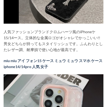
人気ファッションブランドクロムハーツ風のiPhoneケ
15/14ース。立体的な金属ロゴがオシャレでかっこいい!!
男女どちらが持ってもスタイリッシュです。ふんわりとし
たレザー調、耐摩損で使い心地が最高です。
miu miu アイ フォン15 ケース ミュウ ミュウ スマホ ケース
iphone14/14pro 人気 女子