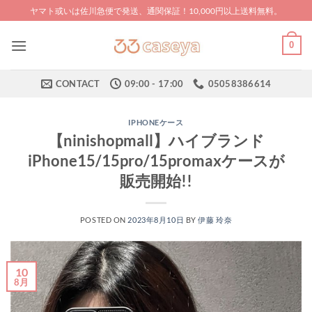
Skip
ヤマト或いは佐川急便で発送、通関保証！10,000円以上送料無料。
to
content
0
CONTACT
09:00 - 17:00
05058386614
IPHONEケース
【ninishopmall】ハイブランド
iPhone15/15pro/15promaxケースが
販売開始!!
POSTED ON
2023年8月10日
BY
伊藤 玲奈
10
8月