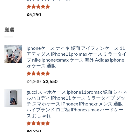
5段階中
¥
5,250
5.00
の評価
厳選
iphoneケース ナイキ 鏡面 アイフォンケース 11
アディダス iPhone11pro max ケース ミラータイ
プ nike iphonexsmax ケース 海外 Adidas iphone
xr ケース 通販
5段階中
元
現
¥
4,300
¥
3,650
5.00
の評価
の
在
gucci スマホケース iphone11promax 鏡面 シャネ
価
の
ルパロディ iPhone11 ケース ミラータイプ グッ
格
価
チ スマホケース iPhonex iPhonexr メンズ 通販
は
格
ハイブランド ロゴ柄 iPhonexs max ハードケー
¥4,300
は
ス おしゃれ
で
¥3,650
し
で
た。
す。
5段階中
¥
4,250