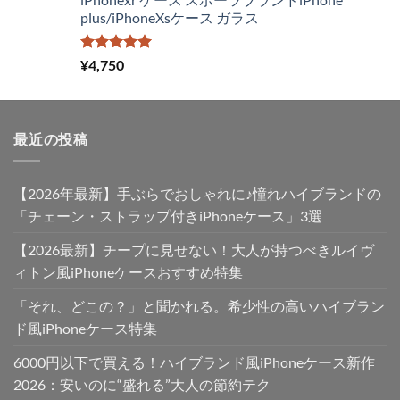
¥4,250
は
plus/iPhoneXsケース ガラス
で
¥2,980
し
で
た。
す。
5段階中
¥
4,750
5.00
の評価
最近の投稿
【2026年最新】手ぶらでおしゃれに♪憧れハイブランドの
「チェーン・ストラップ付きiPhoneケース」3選
【2026最新】チープに見せない！大人が持つべきルイヴ
ィトン風iPhoneケースおすすめ特集
「それ、どこの？」と聞かれる。希少性の高いハイブラン
ド風iPhoneケース特集
6000円以下で買える！ハイブランド風iPhoneケース新作
2026：安いのに“盛れる”大人の節約テク