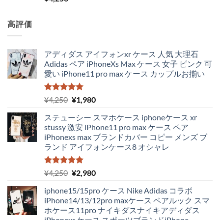
5.00
の評価
高評価
アディダス アイフォンxr ケース 人気 大理石
Adidas ペア iPhoneXs Max ケース 女子 ピンク 可
愛い iPhone11 pro max ケース カップルお揃い
5段階中
元
現
¥
4,250
¥
1,980
5.00
の評価
の
在
ステューシー スマホケース iphoneケース xr
価
の
stussy 激安 iPhone11 pro max ケース ペア
格
価
iPhonexs max ブランドカバー コピー メンズ ブ
は
格
ランド アイフォンケース8 オシャレ
¥4,250
は
で
¥1,980
し
で
5段階中
元
現
¥
4,250
¥
2,980
5.00
の評価
た。
す。
の
在
iphone15/15pro ケース Nike Adidas コラボ
価
の
iPhone14/13/12pro maxケース ペアルック スマ
格
価
ホケース11pro ナイキダスナイキアディダス
は
格
iPhonexr ケース スポーツブランドiPhone