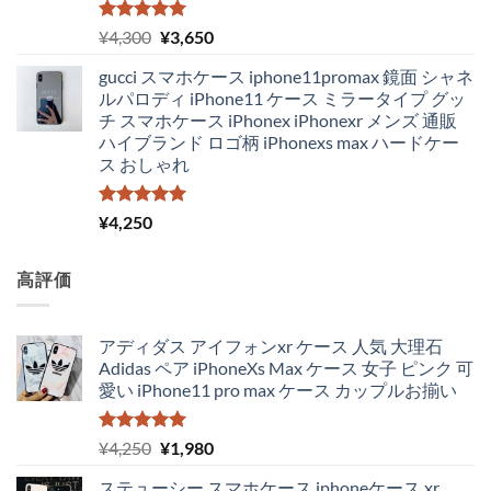
5段階中
元
現
¥
4,300
¥
3,650
5.00
の評価
の
在
gucci スマホケース iphone11promax 鏡面 シャネ
価
の
ルパロディ iPhone11 ケース ミラータイプ グッ
格
価
チ スマホケース iPhonex iPhonexr メンズ 通販
は
格
ハイブランド ロゴ柄 iPhonexs max ハードケー
¥4,300
は
ス おしゃれ
で
¥3,650
し
で
た。
す。
5段階中
¥
4,250
5.00
の評価
高評価
アディダス アイフォンxr ケース 人気 大理石
Adidas ペア iPhoneXs Max ケース 女子 ピンク 可
愛い iPhone11 pro max ケース カップルお揃い
5段階中
元
現
¥
4,250
¥
1,980
5.00
の評価
の
在
ステューシー スマホケース iphoneケース xr