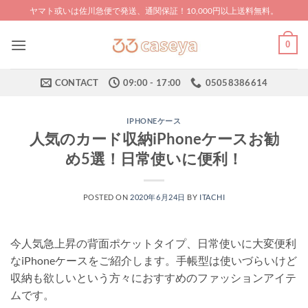
Skip
ヤマト或いは佐川急便で発送、通関保証！10,000円以上送料無料。
to
content
0
CONTACT
09:00 - 17:00
05058386614
IPHONEケース
人気のカード収納iPhoneケースお勧
め5選！日常使いに便利！
POSTED ON
2020年6月24日
BY
ITACHI
今人気急上昇の背面ポケットタイプ、日常使いに大変便利
なiPhoneケースをご紹介します。手帳型は使いづらいけど
収納も欲しいという方々におすすめのファッションアイテ
ムです。