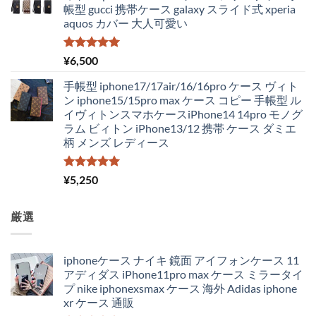
帳型 gucci 携帯ケース galaxy スライド式 xperia
aquos カバー 大人可愛い
5段階中
¥
6,500
5.00
の評価
手帳型 iphone17/17air/16/16pro ケース ヴィト
ン iphone15/15pro max ケース コピー 手帳型 ル
イヴィトンスマホケースiPhone14 14pro モノグ
ラム ビィトン iPhone13/12 携帯 ケース ダミエ
柄 メンズ レディース
5段階中
¥
5,250
5.00
の評価
厳選
iphoneケース ナイキ 鏡面 アイフォンケース 11
アディダス iPhone11pro max ケース ミラータイ
プ nike iphonexsmax ケース 海外 Adidas iphone
xr ケース 通販