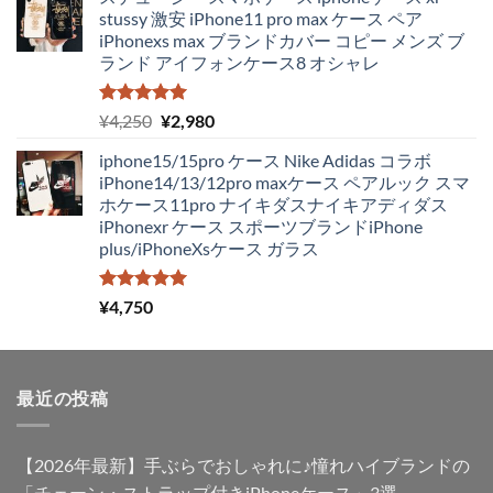
価
の
stussy 激安 iPhone11 pro max ケース ペア
格
価
iPhonexs max ブランドカバー コピー メンズ ブ
は
格
ランド アイフォンケース8 オシャレ
¥4,250
は
で
¥1,980
し
で
5段階中
元
現
¥
4,250
¥
2,980
5.00
の評価
た。
す。
の
在
iphone15/15pro ケース Nike Adidas コラボ
価
の
iPhone14/13/12pro maxケース ペアルック スマ
格
価
ホケース11pro ナイキダスナイキアディダス
は
格
iPhonexr ケース スポーツブランドiPhone
¥4,250
は
plus/iPhoneXsケース ガラス
で
¥2,980
し
で
た。
す。
5段階中
¥
4,750
5.00
の評価
最近の投稿
【2026年最新】手ぶらでおしゃれに♪憧れハイブランドの
「チェーン・ストラップ付きiPhoneケース」3選