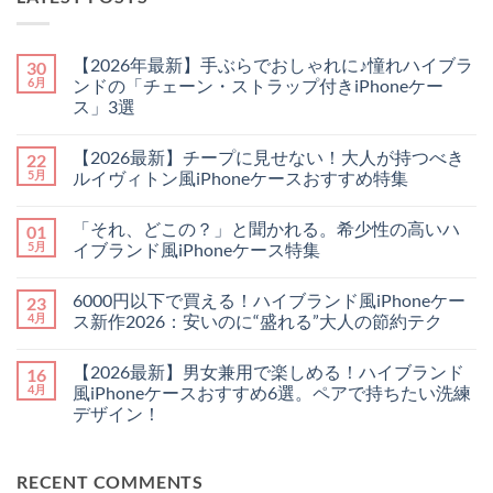
【2026年最新】手ぶらでおしゃれに♪憧れハイブラ
30
6月
ンドの「チェーン・ストラップ付きiPhoneケー
ス」3選
【2026
コ
年
メ
【2026最新】チープに見せない！大人が持つべき
22
最
ン
新】
ト
5月
ルイヴィトン風iPhoneケースおすすめ特集
手
は
ぶ
【2026
ま
コ
ら
最
だ
メ
「それ、どこの？」と聞かれる。希少性の高いハ
01
で
新】
あ
ン
お
チ
り
ト
5月
イブランド風iPhoneケース特集
し
ー
ま
は
ゃ
プ
「そ
せ
ま
コ
れ
に
れ、
ん
だ
メ
6000円以下で買える！ハイブランド風iPhoneケー
23
に
見
ど
あ
ン
♪
せ
こ
り
ト
4月
ス新作2026：安いのに“盛れる”大人の節約テク
憧
な
の？」
ま
は
れ
い！
と
6000
せ
ま
コ
ハ
大
聞
円
ん
だ
メ
【2026最新】男女兼用で楽しめる！ハイブランド
16
イ
人
か
以
あ
ン
ブ
が
れ
下
り
ト
4月
風iPhoneケースおすすめ6選。ペアで持ちたい洗練
ラ
持
る。
で
ま
は
デザイン！
ン
つ
希
買
せ
ま
ド
べ
少
え
ん
だ
【2026
コ
の
き
性
る！
あ
最
メ
「チ
ル
の
ハ
り
新】
ン
ェ
イ
高
イ
ま
RECENT COMMENTS
男
ト
ー
ヴ
い
ブ
せ
女