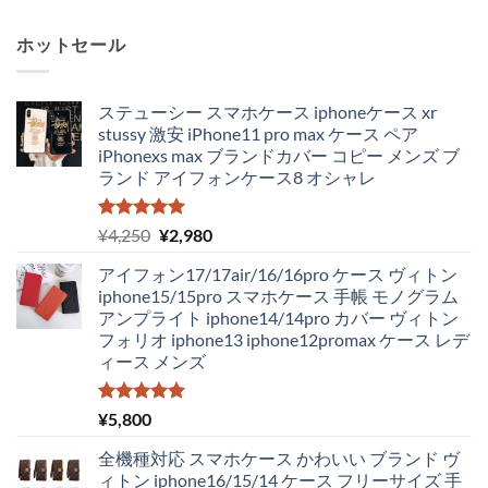
ホットセール
ステューシー スマホケース iphoneケース xr
stussy 激安 iPhone11 pro max ケース ペア
iPhonexs max ブランドカバー コピー メンズ ブ
ランド アイフォンケース8 オシャレ
5段階中
元
現
¥
4,250
¥
2,980
5.00
の評価
の
在
アイフォン17/17air/16/16pro ケース ヴィトン
価
の
iphone15/15pro スマホケース 手帳 モノグラム
格
価
アンプライト iphone14/14pro カバー ヴィトン
は
格
フォリオ iphone13 iphone12promax ケース レデ
¥4,250
は
ィース メンズ
で
¥2,980
し
で
た。
す。
5段階中
¥
5,800
5.00
の評価
全機種対応 スマホケース かわいい ブランド ヴ
ィトン iphone16/15/14 ケース フリーサイズ 手