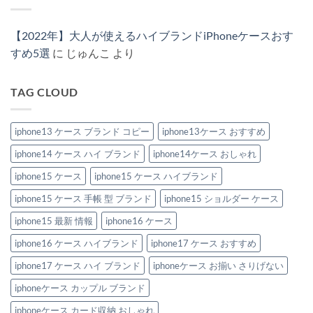
は
ン・
ィ
ハ
ラ
ん
兼
ま
ス
ト
イ
ン
用
だ
ト
ン
ブ
ド
で
あ
ラ
風
ラ
風
【2022年】大人が使えるハイブランドiPhoneケースおす
楽
り
ッ
iPhone
ン
iPhone
し
ま
プ
ケ
ド
ケ
すめ5選
に
じゅんこ
より
め
せ
付
ー
風
ー
る！
ん
き
ス
iPhone
ス
ハ
iPhone
お
ケ
新
イ
ケ
す
ー
作
TAG CLOUD
ブ
ー
す
ス
2026：
ラ
ス」
め
特
安
ン
3
特
集
い
ド
選
集
へ
の
風
iphone13 ケース ブランド コピー
iphone13ケース おすすめ
へ
へ
の
に“盛
iPhone
の
の
れ
ケ
る”大
iphone14 ケース ハイ ブランド
iphone14ケース おしゃれ
ー
人
ス
の
お
iphone15 ケース
iphone15 ケース ハイブランド
節
す
約
す
テ
iphone15 ケース 手帳 型 ブランド
iphone15 ショルダー ケース
め
ク
6
へ
選。
iphone15 最新 情報
iphone16 ケース
の
ペ
ア
iphone16 ケース ハイブランド
iphone17 ケース おすすめ
で
持
ち
iphone17 ケース ハイ ブランド
iphoneケース お揃い さりげない
た
い
iphoneケース カップル ブランド
洗
練
デ
iphoneケース カード収納 おしゃれ