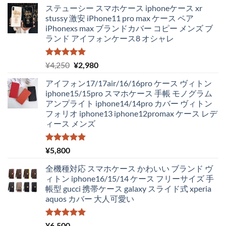
ステューシー スマホケース iphoneケース xr
stussy 激安 iPhone11 pro max ケース ペア
iPhonexs max ブランドカバー コピー メンズ ブ
ランド アイフォンケース8 オシャレ
5段階中
元
現
¥
4,250
¥
2,980
5.00
の評価
の
在
アイフォン17/17air/16/16pro ケース ヴィトン
価
の
iphone15/15pro スマホケース 手帳 モノグラム
格
価
アンプライト iphone14/14pro カバー ヴィトン
は
格
フォリオ iphone13 iphone12promax ケース レデ
¥4,250
は
ィース メンズ
で
¥2,980
し
で
た。
す。
5段階中
¥
5,800
5.00
の評価
全機種対応 スマホケース かわいい ブランド ヴ
ィトン iphone16/15/14 ケース フリーサイズ 手
帳型 gucci 携帯ケース galaxy スライド式 xperia
aquos カバー 大人可愛い
5段階中
¥
6,500