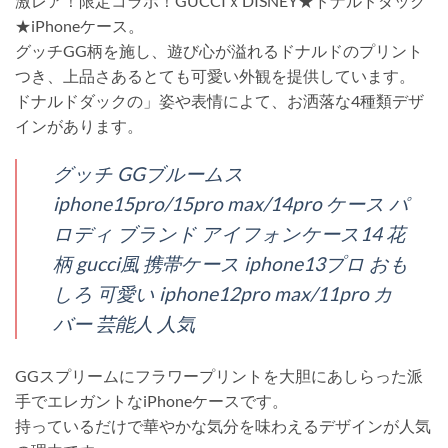
激レア！限定コラボ！GUCCIｘDISNEY★ドナルドダック
★iPhoneケース。
グッチGG柄を施し、遊び心が溢れるドナルドのプリント
つき、上品さあるとても可愛い外観を提供しています。
ドナルドダックの」姿や表情によて、お洒落な4種類デザ
インがあります。
グッチ GGブルームス
iphone15pro/15pro max/14pro ケース パ
ロディ ブランド アイフォンケース14 花
柄 gucci風 携帯ケース iphone13プロ おも
しろ 可愛い iphone12pro max/11pro カ
バー 芸能人 人気
GGスプリームにフラワープリントを大胆にあしらった派
手でエレガントなiPhoneケースです。
持っているだけで華やかな気分を味わえるデザインが人気