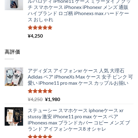
ルパロディ iPhone11 ケース ミラータイプ グッ
格
価
チ スマホケース iPhonex iPhonexr メンズ 通販
は
格
ハイブランド ロゴ柄 iPhonexs max ハードケー
¥4,300
は
ス おしゃれ
で
¥3,650
し
で
た。
す。
5段階中
¥
4,250
5.00
の評価
高評価
アディダス アイフォンxr ケース 人気 大理石
Adidas ペア iPhoneXs Max ケース 女子 ピンク 可
愛い iPhone11 pro max ケース カップルお揃い
5段階中
元
現
¥
4,250
¥
1,980
5.00
の評価
の
在
ステューシー スマホケース iphoneケース xr
価
の
stussy 激安 iPhone11 pro max ケース ペア
格
価
iPhonexs max ブランドカバー コピー メンズ ブ
は
格
ランド アイフォンケース8 オシャレ
¥4,250
は
で
¥1,980