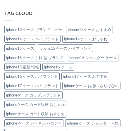
る！
ん
き
ス
iPhone
ス
ハ
iPhone
お
ケ
新
イ
ケ
す
ー
作
TAG CLOUD
ブ
ー
す
ス
2026：
ラ
ス」
め
特
安
ン
3
特
集
い
ド
選
集
へ
の
風
iphone13 ケース ブランド コピー
iphone13ケース おすすめ
へ
へ
の
に“盛
iPhone
の
の
れ
ケ
る”大
iphone14 ケース ハイ ブランド
iphone14ケース おしゃれ
ー
人
ス
の
お
iphone15 ケース
iphone15 ケース ハイブランド
節
す
約
す
テ
iphone15 ケース 手帳 型 ブランド
iphone15 ショルダー ケース
め
ク
6
へ
選。
iphone15 最新 情報
iphone16 ケース
の
ペ
ア
iphone16 ケース ハイブランド
iphone17 ケース おすすめ
で
持
ち
iphone17 ケース ハイ ブランド
iphoneケース お揃い さりげない
た
い
iphoneケース カップル ブランド
洗
練
デ
iphoneケース カード収納 おしゃれ
ザ
イ
iphoneケース カード収納 おすすめ
ン！
へ
の
iphone ケース シャネル パロディ
iphone ケース ショルダー 人気