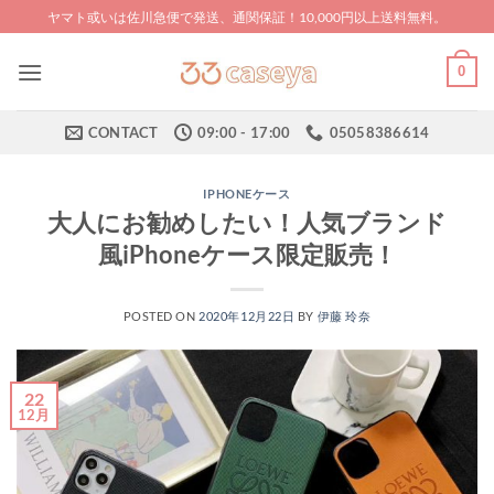
Skip
ヤマト或いは佐川急便で発送、通関保証！10,000円以上送料無料。
to
content
0
CONTACT
09:00 - 17:00
05058386614
IPHONEケース
大人にお勧めしたい！人気ブランド
風iPhoneケース限定販売！
POSTED ON
2020年12月22日
BY
伊藤 玲奈
22
12月