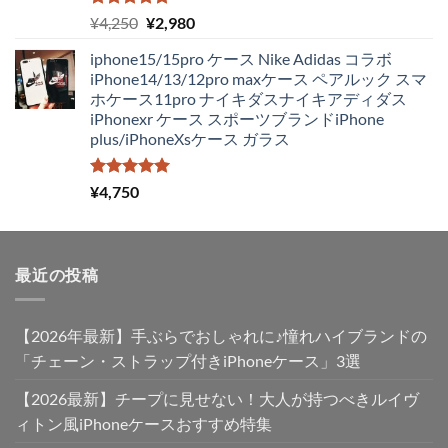
し
で
5段階中
元
現
¥
4,250
¥
2,980
5.00
の評価
た。
す。
の
在
iphone15/15pro ケース Nike Adidas コラボ
価
の
iPhone14/13/12pro maxケース ペアルック スマ
格
価
ホケース11pro ナイキダスナイキアディダス
は
格
iPhonexr ケース スポーツブランドiPhone
¥4,250
は
plus/iPhoneXsケース ガラス
で
¥2,980
し
で
た。
す。
5段階中
¥
4,750
5.00
の評価
最近の投稿
【2026年最新】手ぶらでおしゃれに♪憧れハイブランドの
「チェーン・ストラップ付きiPhoneケース」3選
【2026最新】チープに見せない！大人が持つべきルイヴ
ィトン風iPhoneケースおすすめ特集