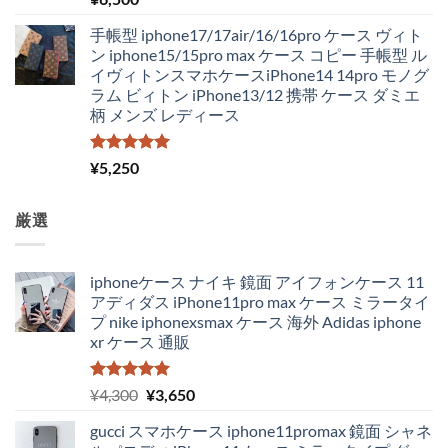
5.00
の評価
手帳型 iphone17/17air/16/16pro ケース ヴィト
ン iphone15/15pro max ケース コピー 手帳型 ル
イヴィトンスマホケースiPhone14 14pro モノグ
ラム ビィトン iPhone13/12 携帯 ケース ダミエ
柄 メンズ レディース
5段階中
¥
5,250
5.00
の評価
厳選
iphoneケース ナイキ 鏡面 アイフォンケース 11
アディダス iPhone11pro max ケース ミラータイ
プ nike iphonexsmax ケース 海外 Adidas iphone
xr ケース 通販
5段階中
元
現
¥
4,300
¥
3,650
5.00
の評価
の
在
gucci スマホケース iphone11promax 鏡面 シャネ
価
の