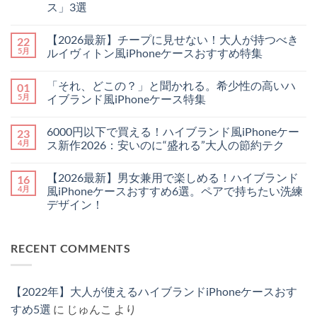
ス」3選
【2026
コ
年
メ
【2026最新】チープに見せない！大人が持つべき
22
最
ン
新】
ト
5月
ルイヴィトン風iPhoneケースおすすめ特集
手
は
ぶ
【2026
ま
コ
ら
最
だ
メ
「それ、どこの？」と聞かれる。希少性の高いハ
01
で
新】
あ
ン
お
チ
り
ト
5月
イブランド風iPhoneケース特集
し
ー
ま
は
ゃ
プ
「そ
せ
ま
コ
れ
に
れ、
ん
だ
メ
6000円以下で買える！ハイブランド風iPhoneケー
23
に
見
ど
あ
ン
♪
せ
こ
り
ト
4月
ス新作2026：安いのに“盛れる”大人の節約テク
憧
な
の？」
ま
は
れ
い！
と
6000
せ
ま
コ
ハ
大
聞
円
ん
だ
メ
【2026最新】男女兼用で楽しめる！ハイブランド
16
イ
人
か
以
あ
ン
ブ
が
れ
下
り
ト
4月
風iPhoneケースおすすめ6選。ペアで持ちたい洗練
ラ
持
る。
で
ま
は
デザイン！
ン
つ
希
買
せ
ま
ド
べ
少
え
ん
だ
【2026
コ
の
き
性
る！
あ
最
メ
「チ
ル
の
ハ
り
新】
ン
ェ
イ
高
イ
ま
RECENT COMMENTS
男
ト
ー
ヴ
い
ブ
せ
女
は
ン・
ィ
ハ
ラ
ん
兼
ま
ス
ト
イ
ン
用
だ
ト
ン
ブ
ド
で
あ
ラ
風
ラ
風
【2022年】大人が使えるハイブランドiPhoneケースおす
楽
り
ッ
iPhone
ン
iPhone
し
ま
プ
ケ
ド
ケ
すめ5選
に
じゅんこ
より
め
せ
付
ー
風
ー