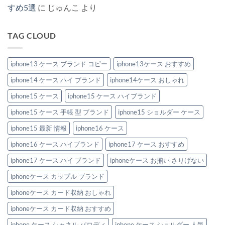
し
ま
プ
ケ
ド
ケ
すめ5選
に
じゅんこ
より
め
せ
付
ー
風
ー
る！
ん
き
ス
iPhone
ス
ハ
iPhone
お
ケ
新
イ
ケ
す
ー
作
TAG CLOUD
ブ
ー
す
ス
2026：
ラ
ス」
め
特
安
ン
3
特
集
い
ド
選
集
へ
の
風
iphone13 ケース ブランド コピー
iphone13ケース おすすめ
へ
へ
の
に“盛
iPhone
の
の
れ
ケ
る”大
iphone14 ケース ハイ ブランド
iphone14ケース おしゃれ
ー
人
ス
の
お
iphone15 ケース
iphone15 ケース ハイブランド
節
す
約
す
テ
iphone15 ケース 手帳 型 ブランド
iphone15 ショルダー ケース
め
ク
6
へ
選。
iphone15 最新 情報
iphone16 ケース
の
ペ
ア
iphone16 ケース ハイブランド
iphone17 ケース おすすめ
で
持
ち
iphone17 ケース ハイ ブランド
iphoneケース お揃い さりげない
た
い
iphoneケース カップル ブランド
洗
練
デ
iphoneケース カード収納 おしゃれ
ザ
イ
iphoneケース カード収納 おすすめ
ン！
へ
の
iphone ケース シャネル パロディ
iphone ケース ショルダー 人気