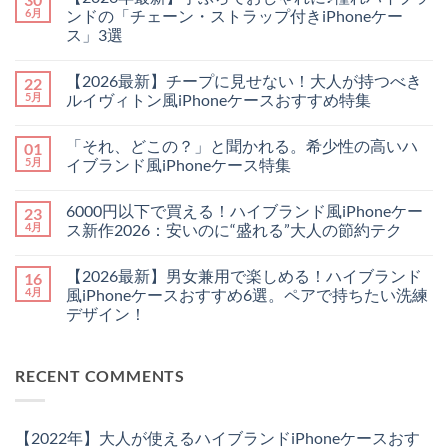
6月
ンドの「チェーン・ストラップ付きiPhoneケー
ス」3選
【2026
コ
年
メ
【2026最新】チープに見せない！大人が持つべき
22
最
ン
新】
ト
5月
ルイヴィトン風iPhoneケースおすすめ特集
手
は
ぶ
【2026
ま
コ
ら
最
だ
メ
「それ、どこの？」と聞かれる。希少性の高いハ
01
で
新】
あ
ン
お
チ
り
ト
5月
イブランド風iPhoneケース特集
し
ー
ま
は
ゃ
プ
「そ
せ
ま
コ
れ
に
れ、
ん
だ
メ
6000円以下で買える！ハイブランド風iPhoneケー
23
に
見
ど
あ
ン
♪
せ
こ
り
ト
4月
ス新作2026：安いのに“盛れる”大人の節約テク
憧
な
の？」
ま
は
れ
い！
と
6000
せ
ま
コ
ハ
大
聞
円
ん
だ
メ
【2026最新】男女兼用で楽しめる！ハイブランド
16
イ
人
か
以
あ
ン
ブ
が
れ
下
り
ト
4月
風iPhoneケースおすすめ6選。ペアで持ちたい洗練
ラ
持
る。
で
ま
は
デザイン！
ン
つ
希
買
せ
ま
ド
べ
少
え
ん
だ
【2026
コ
の
き
性
る！
あ
最
メ
「チ
ル
の
ハ
り
新】
ン
ェ
イ
高
イ
ま
RECENT COMMENTS
男
ト
ー
ヴ
い
ブ
せ
女
は
ン・
ィ
ハ
ラ
ん
兼
ま
ス
ト
イ
ン
用
だ
ト
ン
ブ
ド
で
あ
ラ
風
ラ
風
【2022年】大人が使えるハイブランドiPhoneケースおす
楽
り
ッ
iPhone
ン
iPhone