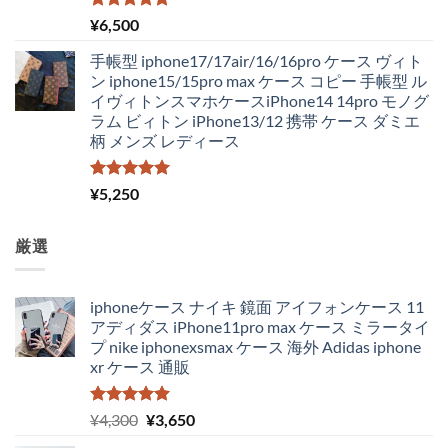
5段階中
¥
6,500
5.00
の評価
手帳型 iphone17/17air/16/16pro ケース ヴィト
ン iphone15/15pro max ケース コピー 手帳型 ル
イヴィトンスマホケースiPhone14 14pro モノグ
ラム ビィトン iPhone13/12 携帯 ケース ダミエ
柄 メンズ レディース
5段階中
¥
5,250
5.00
の評価
厳選
iphoneケース ナイキ 鏡面 アイフォンケース 11
アディダス iPhone11pro max ケース ミラータイ
プ nike iphonexsmax ケース 海外 Adidas iphone
xr ケース 通販
5段階中
元
現
¥
4,300
¥
3,650
5.00
の評価
の
在