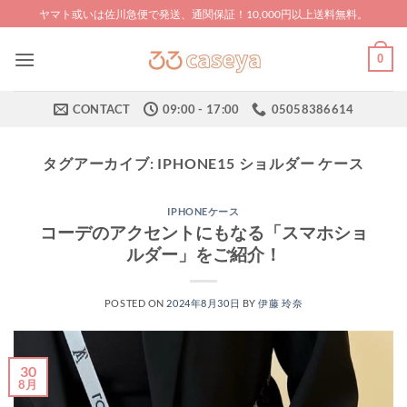
Skip
ヤマト或いは佐川急便で発送、通関保証！10,000円以上送料無料。
to
content
0
CONTACT
09:00 - 17:00
05058386614
タグアーカイブ:
IPHONE15 ショルダー ケース
IPHONEケース
コーデのアクセントにもなる「スマホショ
ルダー」をご紹介！
POSTED ON
2024年8月30日
BY
伊藤 玲奈
30
8月