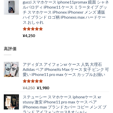
gucci スマホケース iphone11promax 鏡面 シャネ
価
の
ルパロディ iPhone11 ケース ミラータイプ グッ
格
価
チ スマホケース iPhonex iPhonexr メンズ 通販
は
格
ハイブランド ロゴ柄 iPhonexs max ハードケー
¥4,300
は
ス おしゃれ
で
¥3,650
し
で
た。
す。
5段階中
¥
4,250
5.00
の評価
高評価
アディダス アイフォンxr ケース 人気 大理石
Adidas ペア iPhoneXs Max ケース 女子 ピンク 可
愛い iPhone11 pro max ケース カップルお揃い
5段階中
元
現
¥
4,250
¥
1,980
5.00
の評価
の
在
ステューシー スマホケース iphoneケース xr
価
の
stussy 激安 iPhone11 pro max ケース ペア
格
価
iPhonexs max ブランドカバー コピー メンズ ブ
は
格
ランド アイフォンケース8 オシャレ