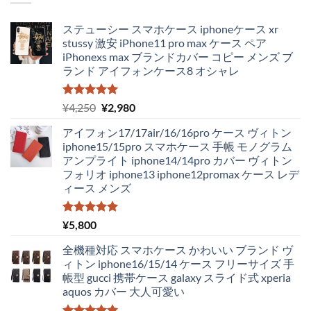
ステューシー スマホケース iphoneケース xr
stussy 激安 iPhone11 pro max ケース ペア
iPhonexs max ブランドカバー コピー メンズ ブ
ランド アイフォンケース8 オシャレ
5段階中
元
現
¥
4,250
¥
2,980
5.00
の評価
の
在
アイフォン17/17air/16/16pro ケース ヴィトン
価
の
iphone15/15pro スマホケース 手帳 モノグラム
格
価
アンプライト iphone14/14pro カバー ヴィトン
は
格
フォリオ iphone13 iphone12promax ケース レデ
¥4,250
は
ィース メンズ
で
¥2,980
し
で
た。
す。
5段階中
¥
5,800
5.00
の評価
全機種対応 スマホケース かわいい ブランド ヴ
ィトン iphone16/15/14 ケース フリーサイズ 手
帳型 gucci 携帯ケース galaxy スライド式 xperia
aquos カバー 大人可愛い