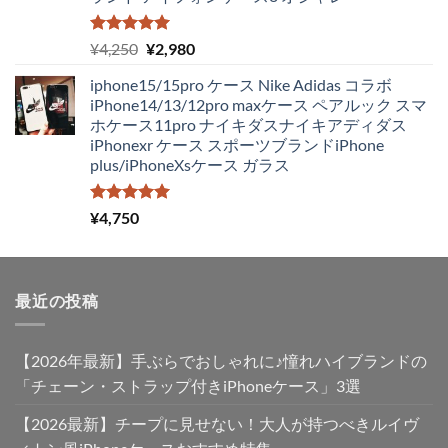
¥4,250
は
で
¥1,980
し
で
5段階中
元
現
¥
4,250
¥
2,980
5.00
の評価
た。
す。
の
在
iphone15/15pro ケース Nike Adidas コラボ
価
の
iPhone14/13/12pro maxケース ペアルック スマ
格
価
ホケース11pro ナイキダスナイキアディダス
は
格
iPhonexr ケース スポーツブランドiPhone
¥4,250
は
plus/iPhoneXsケース ガラス
で
¥2,980
し
で
た。
す。
5段階中
¥
4,750
5.00
の評価
最近の投稿
【2026年最新】手ぶらでおしゃれに♪憧れハイブランドの
「チェーン・ストラップ付きiPhoneケース」3選
【2026最新】チープに見せない！大人が持つべきルイヴ