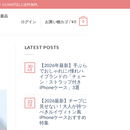
0,000円以上送料無料。
新品
0
ログイン
お買い物カゴ /
¥
0
LATEST POSTS
【2026年最新】手ぶら
30
6月
でおしゃれに♪憧れハ
イブランドの「チェー
ン・ストラップ付き
iPhoneケース」3選
【2026
コ
年
メ
【2026最新】チープに
22
最
ン
新】
ト
5月
見せない！大人が持つ
手
は
べきルイヴィトン風
ぶ
ま
ら
だ
iPhoneケースおすすめ
で
あ
特集
お
り
し
ま
【2026
コ