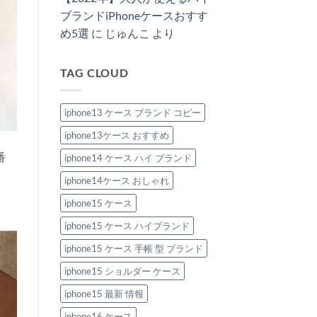
特
へ
ス
し
ま
集
の
新
ブランドiPhoneケースおすす
め
せ
へ
作
る！
ん
の
め5選
に
じゅんこ
より
2026：
ハ
安
イ
い
ブ
の
ラ
に“盛
TAG CLOUD
ン
れ
ド
る”大
風
人
iPhone
の
ケ
iphone13 ケース ブランド コピー
節
ー
約
ス
テ
iphone13ケース おすすめ
お
ク
す
へ
す
番
iphone14 ケース ハイ ブランド
の
め
6
iphone14ケース おしゃれ
選。
ペ
ア
iphone15 ケース
で
持
iphone15 ケース ハイブランド
ち
た
い
iphone15 ケース 手帳 型 ブランド
洗
練
iphone15 ショルダー ケース
デ
ザ
イ
iphone15 最新 情報
ン！
へ
iphone16 ケース