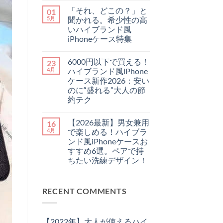
ゃ
せ
最
メ
れ
ん
「それ、どこの？」と
01
新】
ン
に
チ
ト
5月
聞かれる。希少性の高
♪
ー
は
憧
いハイブランド風
プ
ま
れ
に
だ
iPhoneケース特集
ハ
見
あ
イ
「そ
せ
コ
り
ブ
れ、
な
メ
ま
ラ
6000円以下で買える！
23
ど
い！
ン
せ
ン
こ
大
ト
ん
4月
ハイブランド風iPhone
ド
の？」
人
は
の
ケース新作2026：安い
と
が
ま
「チ
聞
持
だ
のに“盛れる”大人の節
ェ
か
つ
あ
約テク
ー
れ
べ
り
ン・
る。
き
ま
6000
コ
ス
希
ル
せ
円
メ
ト
少
イ
ん
【2026最新】男女兼用
16
以
ン
ラ
性
ヴ
下
ト
4月
で楽しめる！ハイブラ
ッ
の
ィ
で
は
プ
高
ト
ンド風iPhoneケースお
買
ま
付
い
ン
え
だ
すすめ6選。ペアで持
き
ハ
風
る！
あ
iPhone
イ
ちたい洗練デザイン！
iPhone
ハ
り
ケ
ブ
ケ
イ
ま
ー
【2026
コ
ラ
ー
ブ
せ
ス」
最
メ
ン
ス
ラ
ん
3
新】
ン
ド
お
ン
選
RECENT COMMENTS
男
ト
風
す
ド
へ
女
は
iPhone
す
風
の
兼
ま
ケ
め
iPhone
用
だ
ー
特
ケ
で
あ
ス
集
ー
【2022年】大人が使えるハイ
楽
り