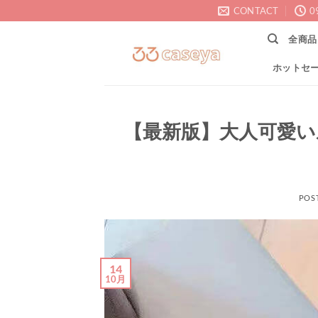
Skip
CONTACT
0
to
全商品
content
ホットセ
【最新版】大人可愛いル
POS
14
10月