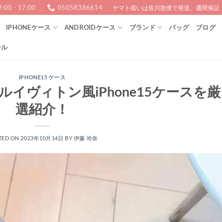
9:00 - 17:00
05058386614
ヤマト或いは佐川急便で発送、通関保証！1
IPHONEケース
ANDROIDケース
ブランド
バッグ
ブログ
ール
IPHONE15 ケース
イヴィトン風iPhone15ケースを厳
選紹介！
TED ON
2023年10月14日
BY
伊藤 玲奈