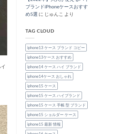
特
へ
ス
し
ま
集
の
新
ブランドiPhoneケースおすす
め
せ
へ
作
る！
ん
の
め5選
に
じゅんこ
より
2026：
ハ
安
イ
い
ブ
の
ラ
に“盛
TAG CLOUD
ン
れ
ド
る”大
風
人
iPhone
の
ケ
iphone13 ケース ブランド コピー
節
ー
約
ス
テ
iphone13ケース おすすめ
お
ク
す
へ
す
ハイ
iphone14 ケース ハイ ブランド
の
め
6
iphone14ケース おしゃれ
選。
ペ
ア
iphone15 ケース
で
持
iphone15 ケース ハイブランド
ち
た
い
iphone15 ケース 手帳 型 ブランド
洗
練
iphone15 ショルダー ケース
デ
ザ
イ
iphone15 最新 情報
ン！
へ
iphone16 ケース