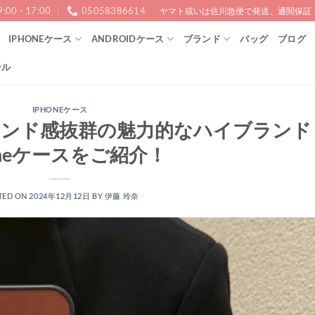
9:00 - 17:00
05058386614
ヤマト或いは佐川急便で発送、通関保証！1
IPHONEケース
ANDROIDケース
ブランド
バッグ
ブログ
ール
IPHONEケース
レンド感抜群の魅力的なハイブランド
oneケースをご紹介！
TED ON
2024年12月12日
BY
伊藤 玲奈