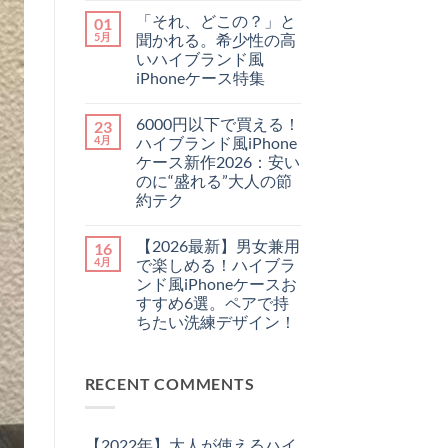
ゃ
せ
最
メ
れ
ん
「それ、どこの？」と
01
新】
ン
に
チ
ト
5月
聞かれる。希少性の高
♪
ー
は
憧
いハイブランド風
プ
ま
れ
に
だ
iPhoneケース特集
ハ
見
あ
イ
「そ
せ
コ
り
ブ
れ、
な
メ
ま
ラ
6000円以下で買える！
23
ど
い！
ン
せ
ン
こ
大
ト
ん
4月
ハイブランド風iPhone
ド
の？」
人
は
の
ケース新作2026：安い
と
が
ま
「チ
聞
持
だ
のに“盛れる”大人の節
ェ
か
つ
あ
約テク
ー
れ
べ
り
ン・
る。
き
ま
6000
コ
ス
希
ル
せ
円
メ
ト
少
イ
ん
【2026最新】男女兼用
16
以
ン
ラ
性
ヴ
下
ト
4月
で楽しめる！ハイブラ
ッ
の
ィ
で
は
プ
高
ト
ンド風iPhoneケースお
買
ま
付
い
ン
え
だ
すすめ6選。ペアで持
き
ハ
風
る！
あ
iPhone
イ
ちたい洗練デザイン！
iPhone
ハ
り
ケ
ブ
ケ
イ
ま
ー
【2026
コ
ラ
ー
ブ
せ
ス」
最
メ
ン
ス
ラ
ん
3
新】
ン
ド
お
ン
選
RECENT COMMENTS
男
ト
風
す
ド
へ
女
は
iPhone
す
風
の
兼
ま
ケ
め
iPhone
用
だ
ー
特
ケ
で
あ
ス
集
ー
【2022年】大人が使えるハイ
楽
り