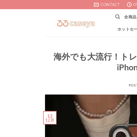
Skip
CONTACT
0
to
全商品
content
ホットセ
海外でも大流行！ト
iPh
POS
12
12月