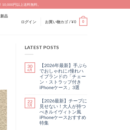
0,000円以上送料無料。
新品
0
ログイン
お買い物カゴ /
¥
0
LATEST POSTS
【2026年最新】手ぶら
30
6月
でおしゃれに♪憧れハ
イブランドの「チェー
ン・ストラップ付き
iPhoneケース」3選
【2026
コ
年
メ
【2026最新】チープに
22
最
ン
新】
ト
5月
見せない！大人が持つ
手
は
べきルイヴィトン風
ぶ
ま
ら
だ
iPhoneケースおすすめ
で
あ
特集
お
り
し
ま
【2026
コ