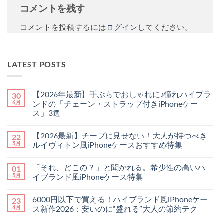
コメントを残す
コメントを投稿するには
ログイン
してください。
LATEST POSTS
【2026年最新】手ぶらでおしゃれに♪憧れハイブラ
30
6月
ンドの「チェーン・ストラップ付きiPhoneケー
ス」3選
【2026
コ
年
メ
【2026最新】チープに見せない！大人が持つべき
22
最
ン
新】
ト
5月
ルイヴィトン風iPhoneケースおすすめ特集
手
は
ぶ
【2026
ま
コ
ら
最
だ
メ
「それ、どこの？」と聞かれる。希少性の高いハ
01
で
新】
あ
ン
お
チ
り
ト
5月
イブランド風iPhoneケース特集
し
ー
ま
は
ゃ
プ
「そ
せ
ま
コ
れ
に
れ、
ん
だ
メ
6000円以下で買える！ハイブランド風iPhoneケー
23
に
見
ど
あ
ン
♪
せ
こ
り
ト
4月
ス新作2026：安いのに“盛れる”大人の節約テク
憧
な
の？」
ま
は
れ
い！
と
6000
せ
ま
コ