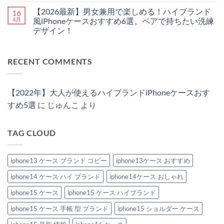
ハ
大
聞
円
ん
だ
メ
【2026最新】男女兼用で楽しめる！ハイブランド
16
イ
人
か
以
あ
ン
ブ
が
れ
下
り
ト
4月
風iPhoneケースおすすめ6選。ペアで持ちたい洗練
ラ
持
る。
で
ま
は
デザイン！
ン
つ
希
買
せ
ま
ド
べ
少
え
ん
だ
【2026
コ
の
き
性
る！
あ
最
メ
「チ
ル
の
ハ
り
新】
ン
ェ
イ
高
イ
ま
RECENT COMMENTS
男
ト
ー
ヴ
い
ブ
せ
女
は
ン・
ィ
ハ
ラ
ん
兼
ま
ス
ト
イ
ン
用
だ
ト
ン
ブ
ド
で
あ
ラ
風
ラ
風
【2022年】大人が使えるハイブランドiPhoneケースおす
楽
り
ッ
iPhone
ン
iPhone
し
ま
プ
ケ
ド
ケ
すめ5選
に
じゅんこ
より
め
せ
付
ー
風
ー
る！
ん
き
ス
iPhone
ス
ハ
iPhone
お
ケ
新
イ
ケ
す
ー
作
TAG CLOUD
ブ
ー
す
ス
2026：
ラ
ス」
め
特
安
ン
3
特
集
い
ド
選
集
へ
の
風
iphone13 ケース ブランド コピー
iphone13ケース おすすめ
へ
へ
の
に“盛
iPhone
の
の
れ
ケ
る”大
iphone14 ケース ハイ ブランド
iphone14ケース おしゃれ
ー
人
ス
の
お
iphone15 ケース
iphone15 ケース ハイブランド
節
す
約
す
テ
iphone15 ケース 手帳 型 ブランド
iphone15 ショルダー ケース
め
ク
6
へ
選。