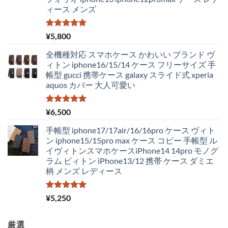
¥4,250
は
ィース メンズ
で
¥2,980
し
で
た。
す。
5段階中
¥
5,800
5.00
の評価
全機種対応 スマホケース かわいい ブランド ヴ
ィトン iphone16/15/14 ケース フリーサイズ 手
帳型 gucci 携帯ケース galaxy スライド式 xperia
aquos カバー 大人可愛い
5段階中
¥
6,500
5.00
の評価
手帳型 iphone17/17air/16/16pro ケース ヴィト
ン iphone15/15pro max ケース コピー 手帳型 ル
イヴィトンスマホケースiPhone14 14pro モノグ
ラム ビィトン iPhone13/12 携帯 ケース ダミエ
柄 メンズ レディース
5段階中
¥
5,250
5.00
の評価
厳選