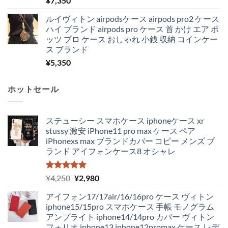
¥
7,350
ルイヴィトン airpodsケース airpods pro2 ケース
ハイ ブランド airpods pro ケース 首 かけ エア ポ
ッツ プロ ケース おしゃれ 小銭 収納 コインケー
ス ブランド
¥
5,350
ホットセール
ステューシー スマホケース iphoneケース xr
stussy 激安 iPhone11 pro max ケース ペア
iPhonexs max ブランドカバー コピー メンズ ブ
ランド アイフォンケース8 オシャレ
5段階中
元
現
¥
4,250
¥
2,980
5.00
の評価
の
在
アイフォン17/17air/16/16pro ケース ヴィトン
価
の
iphone15/15pro スマホケース 手帳 モノグラム
格
価
アンプライト iphone14/14pro カバー ヴィトン
は
格
フォリオ iphone13 iphone12promax ケース レデ