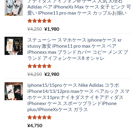
アディダス アイフォンxr ケース 人気 大理石
Adidas ペア iPhoneXs Max ケース 女子 ピンク 可
愛い iPhone11 pro max ケース カップルお揃い
5段階中
元
現
¥
4,250
¥
1,980
5.00
の評価
の
在
ステューシー スマホケース iphoneケース xr
価
の
stussy 激安 iPhone11 pro max ケース ペア
格
価
iPhonexs max ブランドカバー コピー メンズ ブ
は
格
ランド アイフォンケース8 オシャレ
¥4,250
は
で
¥1,980
し
で
5段階中
元
現
¥
4,250
¥
2,980
5.00
の評価
た。
す。
の
在
iphone15/15pro ケース Nike Adidas コラボ
価
の
iPhone14/13/12pro maxケース ペアルック スマ
格
価
ホケース11pro ナイキダスナイキアディダス
は
格
iPhonexr ケース スポーツブランドiPhone
¥4,250
は
plus/iPhoneXsケース ガラス
で
¥2,980
し
で
た。
す。
5段階中
¥
4,750
5.00
の評価