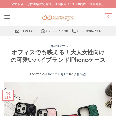
Skip
ヤマト或いは佐川急便で発送、通関保証！10,000円以上送料無料。
to
content
0
CONTACT
09:00 - 17:00
05058386614
IPHONEケース
オフィスでも映える！大人女性向け
の可愛いハイブランドiPhoneケース
POSTED ON
2024年11月9日
BY
伊藤 玲奈
09
11月