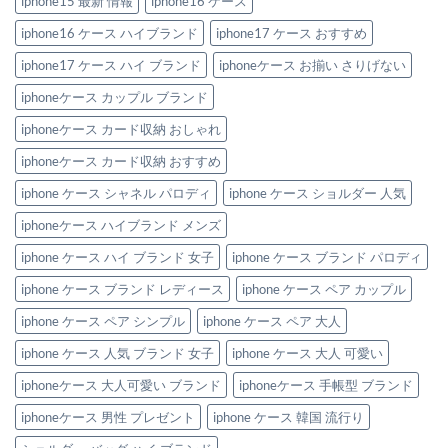
iphone15 最新 情報
iphone16 ケース
の
ペ
ア
iphone16 ケース ハイブランド
iphone17 ケース おすすめ
で
持
ち
iphone17 ケース ハイ ブランド
iphoneケース お揃い さりげない
た
い
iphoneケース カップル ブランド
洗
練
デ
iphoneケース カード収納 おしゃれ
ザ
イ
iphoneケース カード収納 おすすめ
ン！
へ
の
iphone ケース シャネル パロディ
iphone ケース ショルダー 人気
iphoneケース ハイブランド メンズ
iphone ケース ハイ ブランド 女子
iphone ケース ブランド パロディ
iphone ケース ブランド レディース
iphone ケース ペア カップル
iphone ケース ペア シンプル
iphone ケース ペア 大人
iphone ケース 人気 ブランド 女子
iphone ケース 大人 可愛い
iphoneケース 大人可愛い ブランド
iphoneケース 手帳型 ブランド
iphoneケース 男性 プレゼント
iphone ケース 韓国 流行り