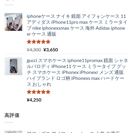
iphoneケース ナイキ 鏡面 アイフォンケース 11
アディダス iPhone11pro max ケース ミラータイ
プ nike iphonexsmax ケース 海外 Adidas iphone
xr ケース 通販
5段階中
元
現
¥
4,300
¥
3,650
5.00
の評価
の
在
gucci スマホケース iphone11promax 鏡面 シャネ
価
の
ルパロディ iPhone11 ケース ミラータイプ グッ
格
価
チ スマホケース iPhonex iPhonexr メンズ 通販
は
格
ハイブランド ロゴ柄 iPhonexs max ハードケー
¥4,300
は
ス おしゃれ
で
¥3,650
し
で
た。
す。
5段階中
¥
4,250
5.00
の評価
高評価